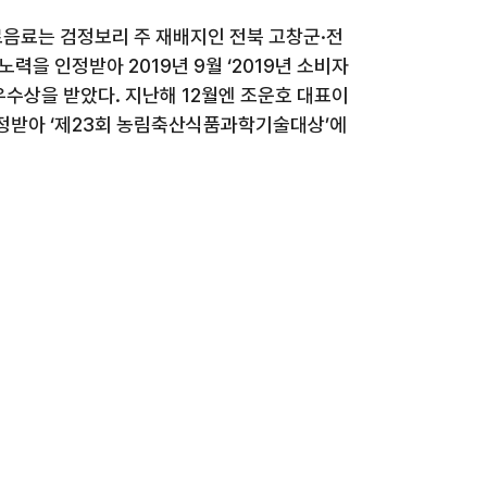
음료는 검정보리 주 재배지인 전북 고창군·전
 노력을 인정받아
2019
년
9
월 ‘
2019
년 소비자
최우수상을 받았다
.
지난해
12
월엔 조운호 대표이
정받아 ‘제
23
회 농림축산식품과학기술대상’에