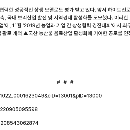
협력한 성공적인 상생 모델로도 평가 받고 있다
.
앞서 하이트진로
구축
,
국내 보리산업 발전 및 지역경제 활성화를 도모했다
.
이러한
업’에
, 11
월 ‘
2019
년 농업과 기업 간 상생협력 경진대회’에서 
 활로 개척 ▲국산 농산물 음료산업 활성화에 기여한 공로를 인
# # #
211022_0001623049&cID=13001&pID=13000
10220905095598
1102208543062874