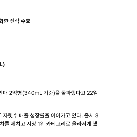
화한 전략 주효
L)
판매
2
억병
(340mL
기준
)
을 돌파했다고
22
일
두 자릿수 매출 성장률을 이어가고 있다
.
출시
3
차를 제치고 시장
1
위 카테고리로 올라서게 했