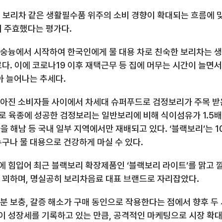
,
보리차 같은 생활필수품 위주의 소비 경향이 확대되는 흐름에 맞
이 주효했다는 평가다
.
리숭늉에서 시작하여 한국인에게 물 대용 차로 친숙한 보리차는 생
료다
.
이에 코로나
19
이후 재택근무 등 집에 머무는 시간이 늘면
달아 늘어나는 추세다
.
이 높아진 소비자들 사이에서 차세대 슈퍼푸드로 검정보리가 주목 
로 육종에 성공한 검정보리는 일반보리에 비해 식이섬유가
1.5
배
을 해남 등 국내 일부 지역에서만 재배되고 있다
.
‘블랙보리’는
1
누구나 물 대용으로 건강하게 마실 수 있다
.
 힘입어 최근 블랙보리 확장제품인 ‘블랙보리 라이트’를 맑고 
 꾀하며
,
명실공히 보리차음료 대표 브랜드로 자리잡았다
.
분 보충
,
갈증 해소가 구매 동인으로 작용한다는 점에서 향후 두
이 성장세를 기록하고 있는 만큼
,
공격적인 마케팅으로 시장 확대