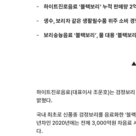
-
하이트진로음료 ‘블랙보리’
누적 판매량
2
-
생수
,
보리차 같은 생활필수품 위주 소비 경
-
보리숭늉음료 ‘블랙보리’
,
물 대용 ‘블랙보
▲
하이트진로음료
(
대표이사 조운호
)
는 검정보리
밝혔다
.
국내 최초로 신품종 검정보리를 음료화한 ‘블랙
년차인
2020
년에는 전체
3,000
억원 차음료 
다
.