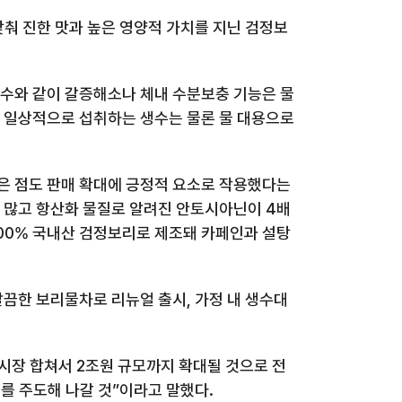
춰 진한 맛과 높은 영양적 가치를 지닌 검정보
수와 같이 갈증해소나 체내 수분보충 기능은 물
서 일상적으로 섭취하는 생수는 물론 물 대용으로
받은 점도 판매 확대에 긍정적 요소로 작용했다는
 많고 항산화 물질로 알려진 안토시아닌이
4
배
00%
국내산 검정보리로 제조돼 카페인과 설탕
깔끔한 보리물차로 리뉴얼 출시
,
가정 내 생수대
 시장 합쳐서
2
조원 규모까지 확대될 것으로 전
를 주도해 나갈 것”이라고 말했다
.