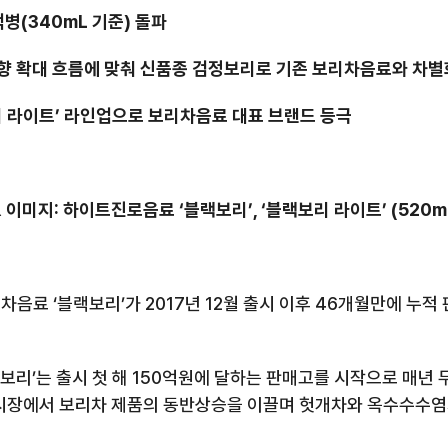
억병
(340mL
기준
)
돌파
향 확대 흐름에 맞춰 신품종 검정보리로 기존 보리차음료와 차별
리 라이트’ 라인업으로 보리차음료 대표 브랜드 등극
 이미지
:
하이트진로음료 ‘블랙보리’
,
‘블랙보리 라이트’
(520m
 차음료 ‘블랙보리’가
2017
년
12
월 출시 이후
46
개월만에 누적 
보리’는 출시 첫 해
150
억원에 달하는 판매고를 시작으로 매년 
시장에서 보리차 제품의 동반상승을 이끌며 헛개차와 옥수수수염