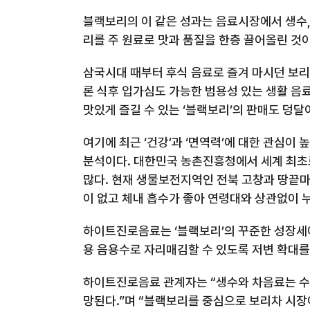
블랙보리의 이 같은 성과는 음료시장에서 생수
리를 주 원료로 맛과 품질을 한층 끌어올린 것
삼국시대 때부터 후식 음료로 즐겨 마시던 보
론 식후 입가심도 가능한 범용성 있는 생활 음
맛있게 즐길 수 있는 ‘블랙보리’의 판매도 덩
여기에 최근 ‘건강’과 ‘면역력’에 대한 관심
분석이다
.
대한민국 농촌진흥청에서 세계 최초
많다
.
현재 생물보전지역인 전북 고창과 땅끝마
이 없고 체내 흡수가 좋아 연령대와 상관없이 
하이트진로음료는 ‘블랙보리’의 꾸준한 성장세에
용 음용수로 자리매김할 수 있도록 저변 확대를
하이트진로음료 관계자는 “생수와 차음료는 수
망된다
.
”며 “블랙보리를 중심으로 보리차 시장