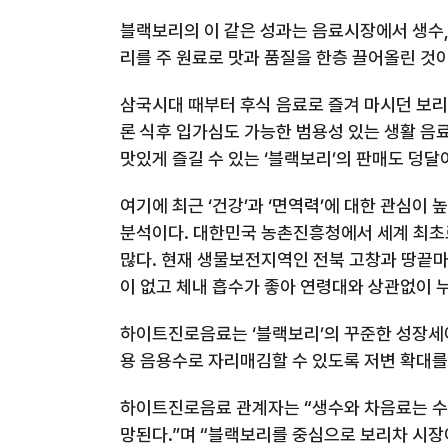
블랙보리의 이 같은 성과는 음료시장에서 생수
리를 주 원료로 맛과 품질을 한층 끌어올린 것
삼국시대 때부터 후식 음료로 즐겨 마시던 보
론 식후 입가심도 가능한 범용성 있는 생활 음
맛있게 즐길 수 있는 ‘블랙보리’의 판매도 덩
여기에 최근 ‘건강’과 ‘면역력’에 대한 관심
분석이다
.
대한민국 농촌진흥청에서 세계 최초
많다
.
현재 생물보전지역인 전북 고창과 땅끝마
이 없고 체내 흡수가 좋아 연령대와 상관없이 
하이트진로음료는 ‘블랙보리’의 꾸준한 성장세에
용 음용수로 자리매김할 수 있도록 저변 확대를
하이트진로음료 관계자는 “생수와 차음료는 수
망된다
.
”며 “블랙보리를 중심으로 보리차 시장