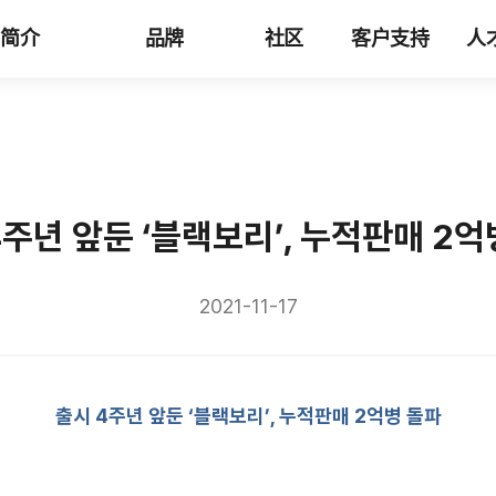
司简介
品牌
社区
客户支持
人
4주년 앞둔 ‘블랙보리’, 누적판매 2억
2021-11-17
출시
4
주년 앞둔 ‘블랙보리’
,
누적판매
2
억병 돌파