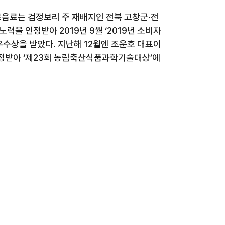
음료는 검정보리 주 재배지인 전북 고창군·전
 노력을 인정받아
2019
년
9
월 ‘
2019
년 소비자
최우수상을 받았다
.
지난해
12
월엔 조운호 대표이
정받아 ‘제
23
회 농림축산식품과학기술대상’에