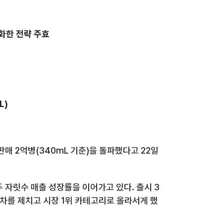
화한 전략 주효
L)
판매
2
억병
(340mL
기준
)
을 돌파했다고
22
일
두 자릿수 매출 성장률을 이어가고 있다
.
출시
3
차를 제치고 시장
1
위 카테고리로 올라서게 했