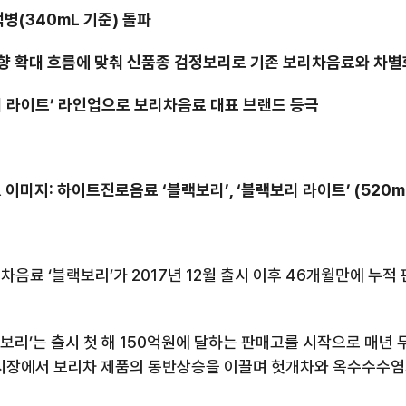
억병
(340mL
기준
)
돌파
향 확대 흐름에 맞춰 신품종 검정보리로 기존 보리차음료와 차별
리 라이트’ 라인업으로 보리차음료 대표 브랜드 등극
 이미지
:
하이트진로음료 ‘블랙보리’
,
‘블랙보리 라이트’
(520m
 차음료 ‘블랙보리’가
2017
년
12
월 출시 이후
46
개월만에 누적 
보리’는 출시 첫 해
150
억원에 달하는 판매고를 시작으로 매년 
시장에서 보리차 제품의 동반상승을 이끌며 헛개차와 옥수수수염