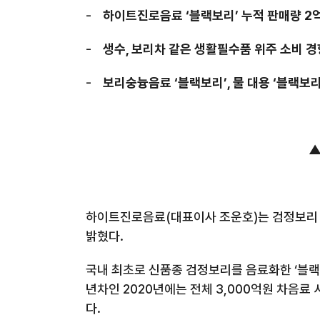
-
하이트진로음료 ‘블랙보리’
누적 판매량
2
-
생수
,
보리차 같은 생활필수품 위주 소비 경
-
보리숭늉음료 ‘블랙보리’
,
물 대용 ‘블랙보
▲
하이트진로음료
(
대표이사 조운호
)
는 검정보리
밝혔다
.
국내 최초로 신품종 검정보리를 음료화한 ‘블랙
년차인
2020
년에는 전체
3,000
억원 차음료 
다
.