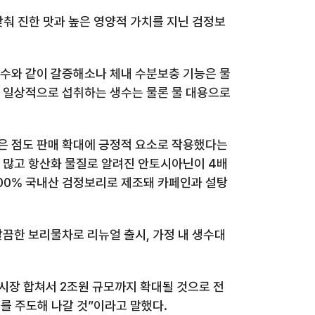
춰 진한 맛과 높은 영양적 가치를 지닌 검정보
수와 같이 갈증해소나 체내 수분보충 기능은 물
서 일상적으로 섭취하는 생수는 물론 물 대용으로
받은 점도 판매 확대에 긍정적 요소로 작용했다는
 많고 항산화 물질로 알려진 안토시아닌이
4
배
00%
국내산 검정보리로 제조돼 카페인과 설탕
깔끔한 보리물차로 리뉴얼 출시
,
가정 내 생수대
 시장 합쳐서
2
조원 규모까지 확대될 것으로 전
를 주도해 나갈 것”이라고 말했다
.