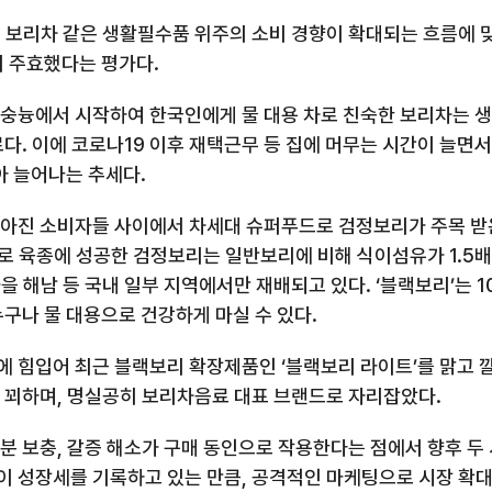
,
보리차 같은 생활필수품 위주의 소비 경향이 확대되는 흐름에 맞
이 주효했다는 평가다
.
리숭늉에서 시작하여 한국인에게 물 대용 차로 친숙한 보리차는 생
료다
.
이에 코로나
19
이후 재택근무 등 집에 머무는 시간이 늘면
달아 늘어나는 추세다
.
이 높아진 소비자들 사이에서 차세대 슈퍼푸드로 검정보리가 주목 
로 육종에 성공한 검정보리는 일반보리에 비해 식이섬유가
1.5
배
을 해남 등 국내 일부 지역에서만 재배되고 있다
.
‘블랙보리’는
1
누구나 물 대용으로 건강하게 마실 수 있다
.
 힘입어 최근 블랙보리 확장제품인 ‘블랙보리 라이트’를 맑고 
 꾀하며
,
명실공히 보리차음료 대표 브랜드로 자리잡았다
.
분 보충
,
갈증 해소가 구매 동인으로 작용한다는 점에서 향후 두
이 성장세를 기록하고 있는 만큼
,
공격적인 마케팅으로 시장 확대