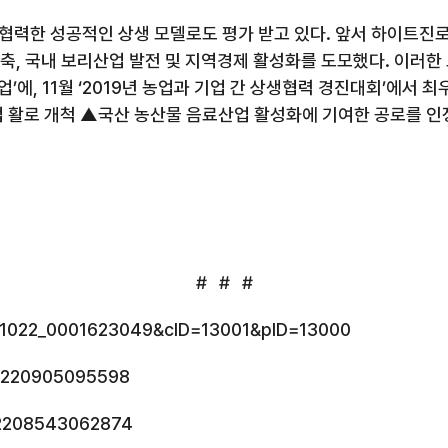
협력한 성공적인 상생 모델로도 평가 받고 있다
.
앞서 하이트진로
구축
,
국내 보리산업 발전 및 지역경제 활성화를 도모했다
.
이러한
업’에
, 11
월 ‘
2019
년 농업과 기업 간 상생협력 경진대회’에서 
 활로 개척 ▲국산 농산물 음료산업 활성화에 기여한 공로를 인
# # #
211022_0001623049&cID=13001&pID=13000
10220905095598
1102208543062874