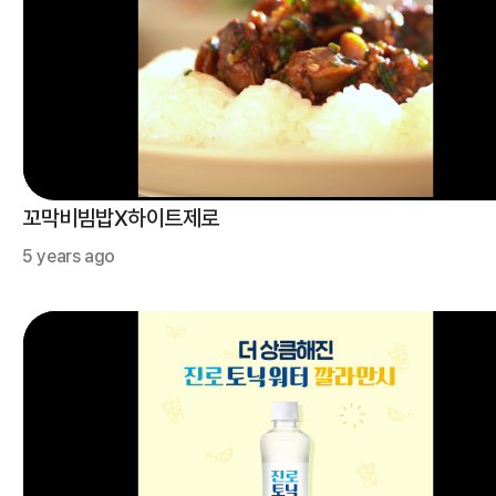
꼬막비빔밥X하이트제로
5 years ago