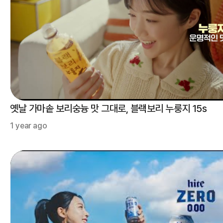
옛날 가마솥 보리숭늉 맛 그대로, 블랙보리 누룽지 15s
1 year ago