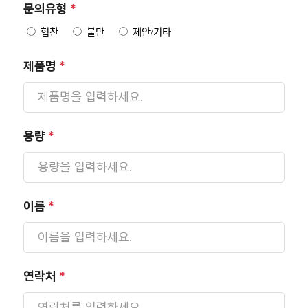
문의유형
*
협찬
불만
제안/기타
제품명
*
용량
*
이름
*
연락처
*