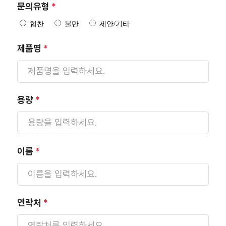
문의유형
*
협찬
불만
제안/기타
제품명
*
용량
*
이름
*
연락처
*