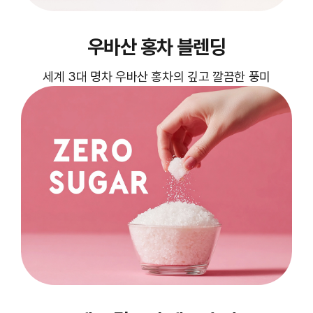
우바산 홍차 블렌딩
세계 3대 명차 우바산 홍차의 깊고 깔끔한 풍미