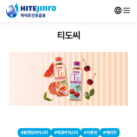
티도씨
#블렌딩아이스티
#제로아이스티
#자몽맛
#체리맛