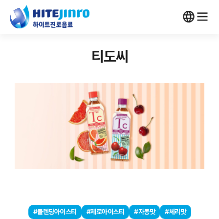
티도씨
#블렌딩아이스티
#제로아이스티
#자몽맛
#체리맛