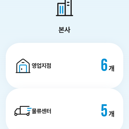
본사
6
영업지점
개
5
물류센터
개