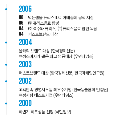
2006
08
먹는샘물 퓨리스 ILO 아태총회 공식 지정
06
㈜퓨리스음료 합병
04
㈜석수와 퓨리스, ㈜퓨리스음료 법인 독립
04
퍼스트브랜드 대상
2004
올해의 브랜드 대상 (한국경제신문)
여성소비자가 뽑은 최고 명품대상 (우먼타임스)
2003
퍼스트브랜드 대상 (한국경제신문, 한국마케팅연구원)
2002
고객만족 경영시스템 최우수기업 (한국능률협회 인증원)
여성사랑 베스트기업 (우먼타임스)
2000
하반기 히트상품 선정 (국민일보)