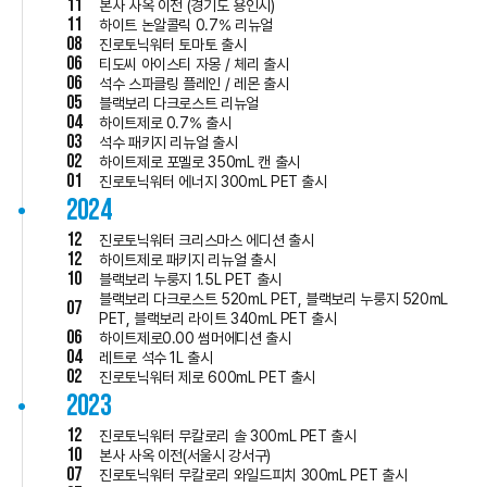
11
본사 사옥 이전 (경기도 용인시)
11
하이트 논알콜릭 0.7% 리뉴얼
08
진로토닉워터 토마토 출시
06
티도씨 아이스티 자몽 / 체리 출시
06
석수 스파클링 플레인 / 레몬 출시
05
블랙보리 다크로스트 리뉴얼
04
하이트제로 0.7% 출시
03
석수 패키지 리뉴얼 출시
02
하이트제로 포멜로 350mL 캔 출시
01
진로토닉워터 에너지 300mL PET 출시
2024
12
진로토닉워터 크리스마스 에디션 출시
12
하이트제로 패키지 리뉴얼 출시
10
블랙보리 누룽지 1.5L PET 출시
블랙보리 다크로스트 520mL PET, 블랙보리 누룽지 520mL
07
PET, 블랙보리 라이트 340mL PET 출시
06
하이트제로0.00 썸머에디션 출시
04
레트로 석수 1L 출시
02
진로토닉워터 제로 600mL PET 출시
2023
12
진로토닉워터 무칼로리 솔 300mL PET 출시
10
본사 사옥 이전(서울시 강서구)
07
진로토닉워터 무칼로리 와일드피치 300mL PET 출시