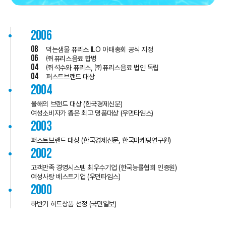
2006
08
먹는샘물 퓨리스 ILO 아태총회 공식 지정
06
㈜퓨리스음료 합병
04
㈜석수와 퓨리스, ㈜퓨리스음료 법인 독립
04
퍼스트브랜드 대상
2004
올해의 브랜드 대상 (한국경제신문)
여성소비자가 뽑은 최고 명품대상 (우먼타임스)
2003
퍼스트브랜드 대상 (한국경제신문, 한국마케팅연구원)
2002
고객만족 경영시스템 최우수기업 (한국능률협회 인증원)
여성사랑 베스트기업 (우먼타임스)
2000
하반기 히트상품 선정 (국민일보)