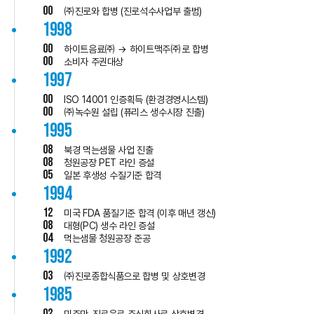
00
㈜진로와 합병 (진로석수사업부 출범)
1998
00
하이트음료㈜ → 하이트맥주㈜로 합병
00
소비자 주권대상
1997
00
ISO 14001 인증획득 (환경경영시스템)
00
㈜녹수원 설립 (퓨리스 생수시장 진출)
1995
08
북경 먹는샘물 사업 진출
08
청원공장 PET 라인 증설
05
일본 후생성 수질기준 합격
1994
12
미국 FDA 품질기준 합격 (이후 매년 갱신)
08
대형(PC) 생수 라인 증설
04
먹는샘물 청원공장 준공
1992
03
㈜진로종합식품으로 합병 및 상호변경
1985
02
미주만-진로음료 주식회사로 상호변경