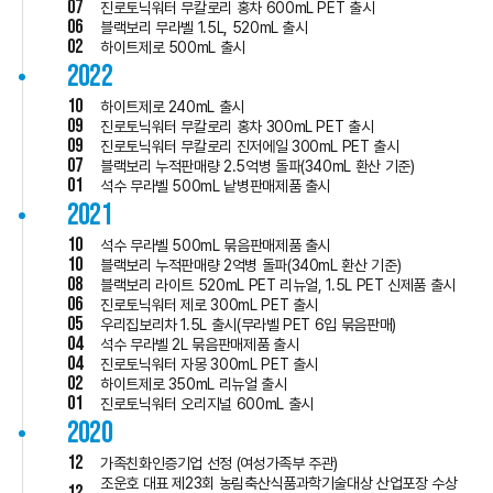
07
진로토닉워터 무칼로리 홍차 600mL PET 출시
06
블랙보리 무라벨 1.5L, 520mL 출시
02
하이트제로 500mL 출시
2022
10
하이트제로 240mL 출시
09
진로토닉워터 무칼로리 홍차 300mL PET 출시
09
진로토닉워터 무칼로리 진저에일 300mL PET 출시
07
블랙보리 누적판매량 2.5억병 돌파(340mL 환산 기준)
01
석수 무라벨 500mL 낱병판매제품 출시
2021
10
석수 무라벨 500mL 묶음판매제품 출시
10
블랙보리 누적판매량 2억병 돌파(340mL 환산 기준)
08
블랙보리 라이트 520mL PET 리뉴얼, 1.5L PET 신제품 출시
06
진로토닉워터 제로 300mL PET 출시
05
우리집보리차 1.5L 출시(무라벨 PET 6입 묶음판매)
04
석수 무라벨 2L 묶음판매제품 출시
04
진로토닉워터 자몽 300mL PET 출시
02
하이트제로 350mL 리뉴얼 출시
01
진로토닉워터 오리지널 600mL 출시
2020
12
가족친화인증기업 선정 (여성가족부 주관)
조운호 대표 제23회 농림축산식품과학기술대상 산업포장 수상
12