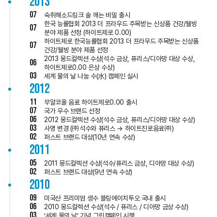
2013
07
숙취해소드링크 술 깨는 비밀 출시
한국 능률협회 2013 더 프라우드 주목받는 신상품 건강/웰빙
07
분야 제품 선정 (하이트제로 0.00)
하이트제로 한국능률협회 2013 더 프라우드 주목받는 신상품
07
건강/웰빙 분야 제품 선정
2013 몽드컬렉션 수상(석수 금상, 퓨리스/디아망 대상 수상,
06
하이트제로0.00 은상 수상)
03
세계 물의 날 나눔 수(水) 캠페인 실시
2012
11
무알코올 음료 하이트제로0.00 출시
07
국가 우수 브랜드 선정
06
2012 몽드컬렉션 수상(석수 금상, 퓨리스/디아망 대상 수상)
03
사명 변경 (㈜석수와 퓨리스 → 하이트진로음료㈜)
02
퍼스트 브랜드 대상(10년 연속 수상)
2011
05
2011 몽드컬렉션 수상(석수/퓨리스 금상, 디아망 대상 수상)
02
퍼스트 브랜드 대상(9년 연속 수상)
2010
09
미국산 프리미엄 생수 블링에이치투오 국내 출시
06
2010 몽드컬렉션 수상(석수 / 퓨리스 / 디아망 금상 수상)
03
‘세계 물의 날’ 기념 그린캠페인 시행