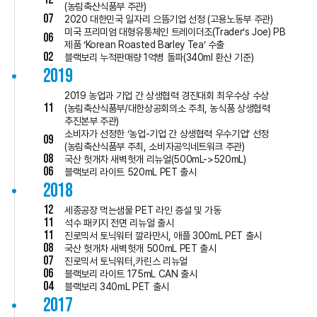
(농림축산식품부 주관)
07
2020 대한민국 일자리 으뜸기업 선정 (고용노동부 주관)
미국 프리미엄 대형유통체인 트레이더조(Trader’s Joe) PB
06
제품 ‘Korean Roasted Barley Tea’ 수출
02
블랙보리 누적판매량 1억병 돌파(340ml 환산 기준)
2019
2019 농업과 기업 간 상생협력 경진대회 최우수상 수상
11
(농림축산식품부/대한상공회의소 주최, 농식품 상생협력
추진본부 주관)
소비자가 선정한 ‘농업-기업 간 상생협력 우수기업’ 선정
09
(농림축산식품부 주최, 소비자공익네트워크 주관)
08
국산 헛개차 새벽헛개 리뉴얼(500mL->520mL)
06
블랙보리 라이트 520mL PET 출시
2018
12
세종공장 먹는샘물 PET 라인 증설 및 가동
11
석수 패키지 전면 리뉴얼 출시
11
진로믹서 토닉워터 깔라만시, 애플 300mL PET 출시
08
국산 헛개차 새벽헛개 500mL PET 출시
07
진로믹서 토닉워터,카린스 리뉴얼
06
블랙보리 라이트 175mL CAN 출시
04
블랙보리 340mL PET 출시
2017