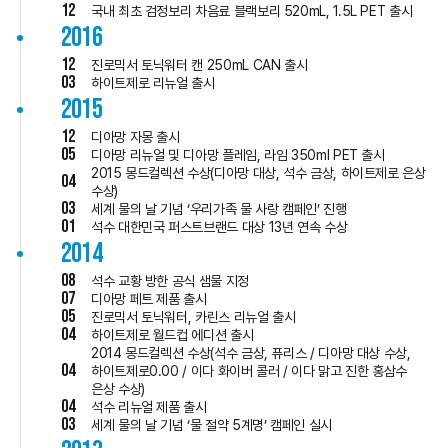
12
국내 최초 검정보리 차음료 블랙보리 520mL, 1.5L PET 출시
2016
12
진로믹서 토닉워터 캔 250mL CAN 출시
03
하이트제로 리뉴얼 출시
2015
12
디아망 자몽 출시
05
디아망 리뉴얼 및 디아망 플레임, 라임 350ml PET 출시
2015 몽드컬렉션 수상(디아망 대상, 석수 금상, 하이트제로 은상
04
수상)
03
세계 물의 날 기념 ‘우리가족 물 사랑 캠페인’ 진행
01
석수 대한민국 퍼스트브랜드 대상 13년 연속 수상
2014
08
석수 교황 방한 공식 샘물 지정
07
디아망 페트 제품 출시
05
진로믹서 토닉워터, 카린스 리뉴얼 출시
04
하이트제로 월드컵 에디션 출시
2014 몽드컬렉션 수상(석수 금상, 퓨리스 / 디아망 대상 수상,
04
하이트제로0.00 / 이다 화이버 콜러 / 이다 맑고 진한 홍삼수
은상 수상)
04
석수 리뉴얼 제품 출시
03
세계 물의 날 기념 ‘물 절약 5계명’ 캠페인 실시