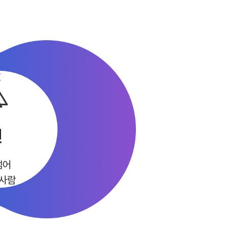
전
넘어
 사람