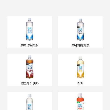
진로 토닉워터
토닉워터 제로
얼그레이 홍차
진저