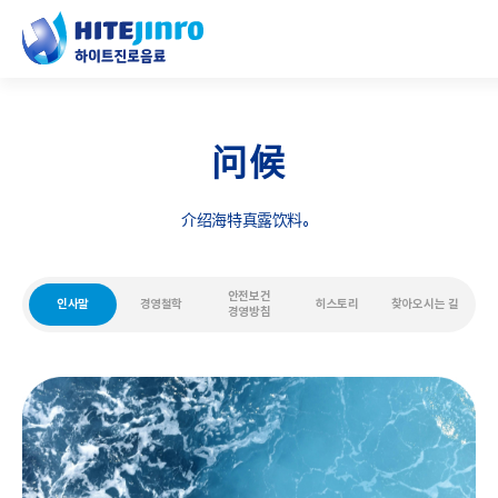
问候
介绍海特真露饮料。
안전보건
인사말
경영철학
히스토리
찾아오시는 길
경영방침