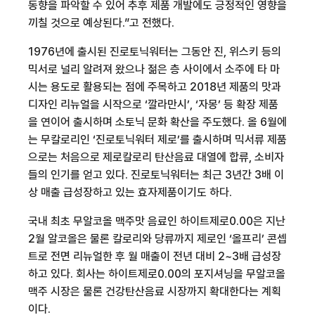
동향을 파악할 수 있어 추후 제품 개발에도 긍정적인 영향을
끼칠 것으로 예상된다
.
”고 전했다
.
1976
년에 출시된 진로토닉워터는 그동안 진
,
위스키 등의
믹서로 널리 알려져 왔으나 젊은 층 사이에서 소주에 타 마
시는 용도로 활용되는 점에 주목하고
2018
년 제품의 맛과
디자인 리뉴얼을 시작으로 ‘깔라만시’
,
‘자몽’ 등 확장 제품
을 연이어 출시하며 소토닉 문화 확산을 주도했다
.
올
6
월에
는 무칼로리인 ‘진로토닉워터 제로’를 출시하며 믹서류 제품
으로는 처음으로 제로칼로리 탄산음료 대열에 합류
,
소비자
들의 인기를 얻고 있다
.
진로토닉워터는 최근
3
년간
3
배 이
상 매출 급성장하고 있는 효자제품이기도 하다
.
국내 최초 무알코올 맥주맛 음료인 하이트제로
0.00
은 지난
2
월 알코올은 물론 칼로리와 당류까지 제로인 ‘올프리’ 콘셉
트로 전면 리뉴얼한 후 월 매출이 전년 대비
2~3
배 급성장
하고 있다
.
회사는 하이트제로
0.00
의 포지셔닝을 무알코올
맥주 시장은 물론 건강탄산음료 시장까지 확대한다는 계획
이다
.