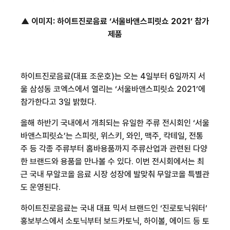
▲ 이미지
:
하이트진로음료 ‘서울바앤스피릿쇼
2021
’ 참가
제품
하이트진로음료
(
대표 조운호
)
는 오는
4
일부터
6
일까지 서
울 삼성동 코엑스에서 열리는 ‘서울바앤스피릿쇼
2021
’에
참가한다고
3
일 밝혔다
.
올해 하반기 국내에서 개최되는 유일한 주류 전시회인 ‘서울
바앤스피릿쇼’는 스피릿
,
위스키
,
와인
,
맥주
,
칵테일
,
전통
주 등 각종 주류부터 홈바용품까지 주류산업과 관련된 다양
한 브랜드와 용품을 만나볼 수 있다
.
이번 전시회에서는 최
근 국내 무알코올 음료 시장 성장에 발맞춰 무알코올 특별관
도 운영된다
.
하이트진로음료는 국내 대표 믹서 브랜드인 ‘진로토닉워터’
홍보부스에서 소토닉부터 보드카토닉
,
하이볼
,
에이드 등 토