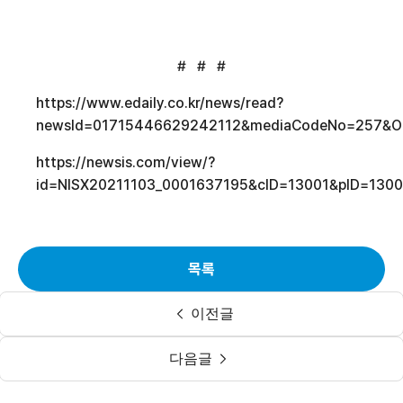
# # #
https://www.edaily.co.kr/news/read?
newsId=01715446629242112&mediaCodeNo=257&O
https://newsis.com/view/?
id=NISX20211103_0001637195&cID=13001&pID=130
목록
이전글
다음글