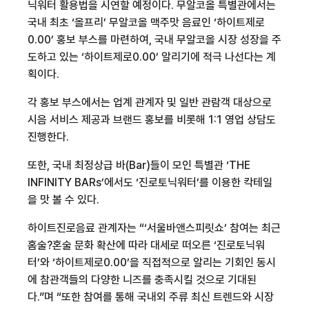
닉워터 활용법을 시연할 예정이다
.
무알코올 특별관에서는
국내 최초 ‘올프리’ 무알코올 맥주맛 음료인 ‘하이트제로
0.00
’ 홍보 부스를 마련하여
,
국내 무알코올 시장 성장을 주
도하고 있는 ‘하이트제로
0.00
’ 알리기에 적극 나선다는 계
획이다
.
각 홍보 부스에서는 업계 관계자 및 일반 관람객 대상으로
시음 서비스 제공과 브랜드 홍보를 비롯해
1:1
영업 상담도
진행한다
.
또한
,
국내 최정상급 바
(Bar)
들이 모인 특별관 ‘
THE
INFINITY BARs
’에서도 ‘진로토닉워터’를 이용한 칵테일
을 맛 볼 수 있다
.
하이트진로음료 관계자는 “‘서울바앤스피릿쇼’ 참여는 최근
홈술?혼술 문화 확산에 따라 대세로 떠오른 ‘진로토닉워
터’와 ‘하이트제로
0.00
’을 직접적으로 알리는 기회인 동시
에 참관객들의 다양한 니즈를 충족시킬 것으로 기대된
다
.
”며 “또한 참여를 통해 국내외 주류 최신 트렌드와 시장