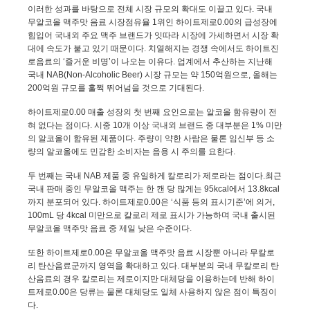
이러한 성과를 바탕으로 전체 시장 규모의 확대도 이끌고 있다
.
국내
무알코올 맥주맛 음료
시장점유율 1위인 하이트제로0.00의 급성장에
힘입어 국내외 주요 맥주 브랜드가 잇따라 시장에 가세하면서 시장 확
대에 속도가 붙고 있기 때문이다. 치열해지는 경쟁 속에서도 하이트진
로음료의 ‘즐거운 비명’이 나오는 이유다. 업계에서 추산하는 지난해
국내
NAB(Non-Alcoholic Beer)
시장 규모는 약 150억원으로, 올해는
200억원 규모를 훌쩍 뛰어넘을 것으로 기대된다.
하이트제로0.00 매출 성장의 첫 번째 요인으로는 알코올 함유량이 전
혀 없다는 점이다. 시중 10개 이상 국내외 브랜드 중 대부분은 1% 미만
의 알코올이 함유된 제품이다. 주량이 약한 사람은 물론 임신부 등 소
량의 알코올에도 민감한 소비자는 음용 시 주의를 요한다.
두 번째는 국내 NAB 제품 중 유일하게 칼로리가 제로라는
점이다
.
최근
국내 판매 중인 무알코올 맥주는 한 캔 당 많게는
95kcal
에서
13.8kcal
까지 분포되어 있다
.
하이트제로
0.00
은 ‘식품 등의 표시기준’에 의거
,
100mL
당
4kcal
미만으로 칼로리 제로 표시가 가능하며 국내 출시된
무알코올 맥주맛 음료 중 제일 낮은 수준이다
.
또한 하이트제로
0.00
은 무알코올 맥주맛 음료 시장뿐 아니라 무칼로
리 탄산음료군까지 영역을 확대하고 있다
.
대부분의 국내 무칼로리 탄
산음료의 경우 칼로리는 제로이지만 대체당을 이용하는데 반해 하이
트제로
0.00
은 당류는 물론 대체당도 일체 사용하지 않은 점이 특징이
다
.