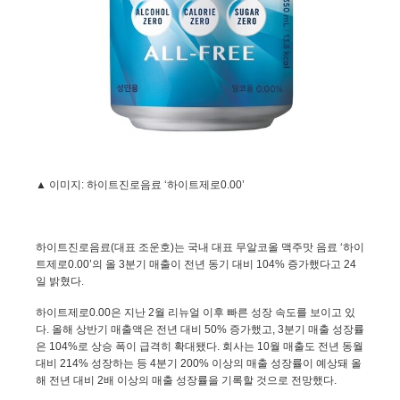
▲ 이미지
:
하이트진로음료 ‘하이트제로
0.00
’
하이트진로음료
(
대표 조운호
)
는 국내 대표 무알코올 맥주맛 음료 ‘하이
트제로
0.00
’의 올
3
분기 매출이 전년 동기 대비
104%
증가했다고
24
일 밝혔다
.
하이트제로
0.00
은 지난
2
월 리뉴얼 이후 빠른 성장 속도를 보이고 있
다
.
올해 상반기 매출액은 전년 대비
50%
증가했고
, 3
분기 매출 성장률
은
104%
로 상승 폭이 급격히 확대됐다
.
회사는
10
월 매출도 전년 동월
대비
214%
성장하는 등
4
분기
200%
이상의 매출 성장률이 예상돼 올
해 전년 대비
2
배 이상의 매출 성장률을 기록할 것으로 전망했다
.