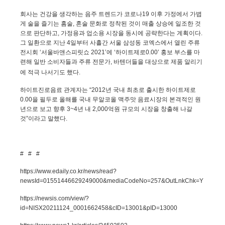
회사는 건강을 생각하는 음주 트렌드가 코로나
19
이후 가정에서 가볍
게 술을 즐기는 홈술
,
혼술 문화로 정착된 것이 매출 상승에 일조한 것
으로 판단하고
,
가정용과 업소용 시장을 동시에 공략한다는 계획이다
.
그 일환으로 지난
4
일부터 사흘간 서울 삼성동 코엑스에서 열린 주류
전시회 ‘서울바앤스피릿쇼
2021
’에 ‘하이트제로
0.00
’ 홍보 부스를 마
련해 일반 소비자들과 주류 전문가
,
바텐더들을 대상으로 제품 알리기
에 적극 나서기도 했다
.
하이트진로음료 관계자는 “
2012
년 국내 최초로 출시한 하이트제로
0.00
을 필두로
올해를 국내 무알코올 맥주맛 음료시장의 본격적인 원
년으로 보고
향후
3~4
년 내
2,000
억원 규모의 시장을 창출해 나갈
것”이라고 말했다
.
# # #
https://www.edaily.co.kr/news/read?
newsId=01551446629249000&mediaCodeNo=257&OutLnkChk=Y
https://newsis.com/view/?
id=NISX20211124_0001662458&cID=13001&pID=13000