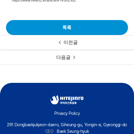
https://www.news1.kr/articles/?4502502
목록
이전글
다음글
Privacy Policy
291 Dongbaekjukjeon-daero, Giheung-gu, Yongin-si, Gyeonggi-do
CEO
Baek Seung-hyuk