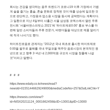
회사는 건강을 생각하는 음주 트렌드가 코로나
19
이후 가정에서 가볍
게 술을 즐기는 홈술
,
혼술 문화로 정착된 것이 매출 상승에 일조한 것
으로 판단하고
,
가정용과 업소용 시장을 동시에 공략한다는 계획이다
.
그 일환으로 지난
4
일부터 사흘간 서울 삼성동 코엑스에서 열린 주류
전시회 ‘서울바앤스피릿쇼
2021
’에 ‘하이트제로
0.00
’ 홍보 부스를 마
련해 일반 소비자들과 주류 전문가
,
바텐더들을 대상으로 제품 알리기
에 적극 나서기도 했다
.
하이트진로음료 관계자는 “
2012
년 국내 최초로 출시한 하이트제로
0.00
을 필두로
올해를 국내 무알코올 맥주맛 음료시장의 본격적인 원
년으로 보고
향후
3~4
년 내
2,000
억원 규모의 시장을 창출해 나갈
것”이라고 말했다
.
# # #
https://www.edaily.co.kr/news/read?
newsId=01551446629249000&mediaCodeNo=257&OutLnkChk=Y
https://newsis.com/view/?
id=NISX20211124_0001662458&cID=13001&pID=13000