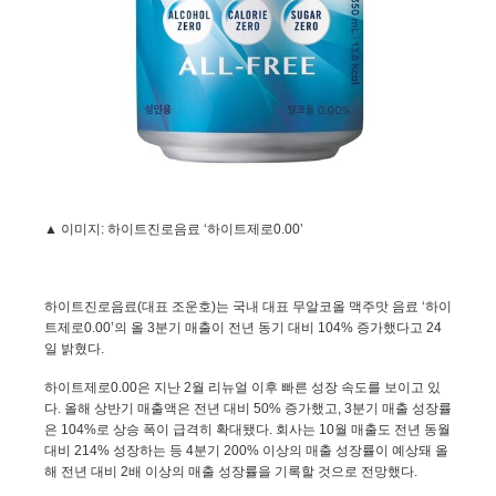
▲ 이미지
:
하이트진로음료 ‘하이트제로
0.00
’
하이트진로음료
(
대표 조운호
)
는 국내 대표 무알코올 맥주맛 음료 ‘하이
트제로
0.00
’의 올
3
분기 매출이 전년 동기 대비
104%
증가했다고
24
일 밝혔다
.
하이트제로
0.00
은 지난
2
월 리뉴얼 이후 빠른 성장 속도를 보이고 있
다
.
올해 상반기 매출액은 전년 대비
50%
증가했고
, 3
분기 매출 성장률
은
104%
로 상승 폭이 급격히 확대됐다
.
회사는
10
월 매출도 전년 동월
대비
214%
성장하는 등
4
분기
200%
이상의 매출 성장률이 예상돼 올
해 전년 대비
2
배 이상의 매출 성장률을 기록할 것으로 전망했다
.