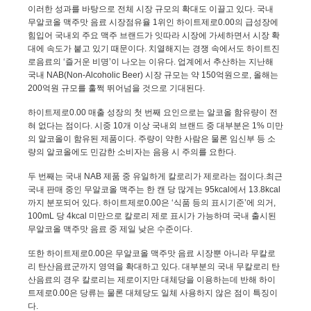
이러한 성과를 바탕으로 전체 시장 규모의 확대도 이끌고 있다
.
국내
무알코올 맥주맛 음료
시장점유율 1위인 하이트제로0.00의 급성장에
힘입어 국내외 주요 맥주 브랜드가 잇따라 시장에 가세하면서 시장 확
대에 속도가 붙고 있기 때문이다. 치열해지는 경쟁 속에서도 하이트진
로음료의 ‘즐거운 비명’이 나오는 이유다. 업계에서 추산하는 지난해
국내
NAB(Non-Alcoholic Beer)
시장 규모는 약 150억원으로, 올해는
200억원 규모를 훌쩍 뛰어넘을 것으로 기대된다.
하이트제로0.00 매출 성장의 첫 번째 요인으로는 알코올 함유량이 전
혀 없다는 점이다. 시중 10개 이상 국내외 브랜드 중 대부분은 1% 미만
의 알코올이 함유된 제품이다. 주량이 약한 사람은 물론 임신부 등 소
량의 알코올에도 민감한 소비자는 음용 시 주의를 요한다.
두 번째는 국내 NAB 제품 중 유일하게 칼로리가 제로라는
점이다
.
최근
국내 판매 중인 무알코올 맥주는 한 캔 당 많게는
95kcal
에서
13.8kcal
까지 분포되어 있다
.
하이트제로
0.00
은 ‘식품 등의 표시기준’에 의거
,
100mL
당
4kcal
미만으로 칼로리 제로 표시가 가능하며 국내 출시된
무알코올 맥주맛 음료 중 제일 낮은 수준이다
.
또한 하이트제로
0.00
은 무알코올 맥주맛 음료 시장뿐 아니라 무칼로
리 탄산음료군까지 영역을 확대하고 있다
.
대부분의 국내 무칼로리 탄
산음료의 경우 칼로리는 제로이지만 대체당을 이용하는데 반해 하이
트제로
0.00
은 당류는 물론 대체당도 일체 사용하지 않은 점이 특징이
다
.