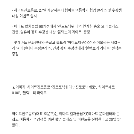
-
하이트진로음료
, 27
일 개강하는 대형마트 여름학기 협업 클래스 및 수강생
대상 이벤트 실시
-
이마트 컬처클럽
68
개점에서 ‘진로토닉워터’와 연계한 홈술 요리 클래스
진행
,
영유아 강좌 수강생 대상 ‘블랙보리 라이트’ 증정
-
롯데마트 문화센터와 손잡고 올프리 ‘하이트제로
0.00
’과 어울리는 저칼로
리 요리 원데이 쿠킹클래스
,
건강 강좌 수강생에게 ‘블랙보리 라이트’ 선착순
증정
▲이미지
:
하이트진로음료 ‘진로토닉워터’
,
‘진로토닉제로’
, '
하이트제로
0.00
’
,
‘블랙보리 라이트’
하이트진로음료
(
대표 조운호
)
는 이마트 컬처클럽?롯데마트 문화센터와 손
잡고 여름학기 수강생을 위한 협업 클래스 및 이벤트를 진행한다고
20
일 밝
혔다
.