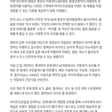
이번 양사와의 협업은 영유아 아동부터
MZ
세대
,
중장년층까지 대형마트 문
화센터를 이용하는 다양한 고객에게 하이트진로음료 브랜드 및 제품을 직접
경험할 수 있는 기회를 제공하기 위해 기획됐다
.
먼저 오는
27
일부터 이마트 전국
68
개 점포의 컬처클럽에서 홈이자카야
,
홈
술을 주제로 믹서 브랜드 ‘진로토닉워터’와 연계한 요리 클래스가 열린다
.
진
로토닉워터를 활용한 ‘소토닉’
,
‘하이볼’ 등 믹싱주 레시피는 물론 홈술을 다
채롭게 즐길 수 있는 다양한 안주 요리를 배울 수 있다
.
영유아 강좌 수강생을 대상으로 검정보리 차음료인 ‘블랙보리 라이트’를 증
정하는 이벤트도 실시한다
.
블랙보리 라이트는 보리차 특성상 이뇨작용이 없
어 체내 수분 보충과 갈증 해소에 탁월하며 카페인
,
설탕
,
색소가 들어있지
않아 누구나 건강하게 마실 수 있는 제품이다
.
이달
27
일 개강하는 롯데마트 문화센터
59
개점에서는 저칼로리 요리를 주
제로 한 원데이 쿠킹클래스를 마련했다
.
해당 수업에서는 무당류
,
무칼로리
의 ‘올프리
(ALL FREE)
’ 무알코올 맥주맛 음료 ‘하이트제로
0.00
’과 어울리
는 저칼로리 건강식을 선보인다
.
또한 개강 첫 주에 맞춰 요가
,
줌바
,
필라테스
,
댄스 등 건강 강좌 수강생에게
물 대용으로 마시기 좋은 ‘블랙보리 라이트’를 증정한다
.
하이트진로음료 관계자는 “문화센터의 체험형 강좌를 통해 소비자에게 보다
폭넓은 브랜드 경험을 선사하고자 했다”면서 “앞으로도 다양한 채널과의 협
업으로 새로운 고객 경험을 창출하고 소비자 접점을 지속 확대해 나갈 계