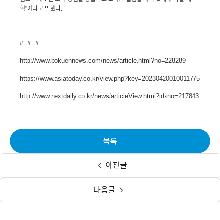
획
"
이라고 말했다
.
# # #
http://www.bokuennews.com/news/article.html?no=228289
https://www.asiatoday.co.kr/view.php?key=20230420010011775
http://www.nextdaily.co.kr/news/articleView.html?idxno=217843
목록
이전글
다음글