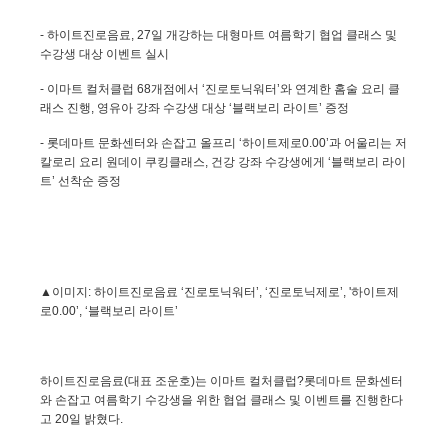
-
하이트진로음료
, 27
일 개강하는 대형마트 여름학기 협업 클래스 및
수강생 대상 이벤트 실시
-
이마트 컬처클럽
68
개점에서 ‘진로토닉워터’와 연계한 홈술 요리 클
래스 진행
,
영유아 강좌 수강생 대상 ‘블랙보리 라이트’ 증정
-
롯데마트 문화센터와 손잡고 올프리 ‘하이트제로
0.00
’과 어울리는 저
칼로리 요리 원데이 쿠킹클래스
,
건강 강좌 수강생에게 ‘블랙보리 라이
트’ 선착순 증정
▲이미지
:
하이트진로음료 ‘진로토닉워터’
,
‘진로토닉제로’
, '
하이트제
로
0.00
’
,
‘블랙보리 라이트’
하이트진로음료
(
대표 조운호
)
는 이마트 컬처클럽?롯데마트 문화센터
와 손잡고 여름학기 수강생을 위한 협업 클래스 및 이벤트를 진행한다
고
20
일 밝혔다
.