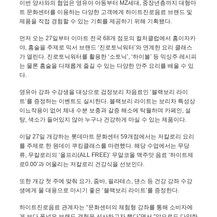
이번 양사와의 협업은 영유아 아동부터
MZ
세대
,
중장년층까지 대형마
트 문화센터를 이용하는 다양한 고객에게 하이트진로음료 브랜드 및
제품을 직접 경험할 수 있는 기회를 제공하기 위해 기획됐다
.
먼저 오는
27
일부터 이마트 전국
68
개 점포의 컬처클럽에서 홈이자카
야
,
홈술을 주제로 믹서 브랜드 ‘진로토닉워터’와 연계한 요리 클래스
가 열린다
.
진로토닉워터를 활용한 ‘소토닉’
,
‘하이볼’ 등 믹싱주 레시피
는 물론 홈술을 다채롭게 즐길 수 있는 다양한 안주 요리를 배울 수 있
다
.
영유아 강좌 수강생을 대상으로 검정보리 차음료인 ‘블랙보리 라이
트’를 증정하는 이벤트도 실시한다
.
블랙보리 라이트는 보리차 특성상
이뇨작용이 없어 체내 수분 보충과 갈증 해소에 탁월하며 카페인
,
설
탕
,
색소가 들어있지 않아 누구나 건강하게 마실 수 있는 제품이다
.
이달
27
일 개강하는 롯데마트 문화센터
59
개점에서는 저칼로리 요리
를 주제로 한 원데이 쿠킹클래스를 마련했다
.
해당 수업에서는 무당
류
,
무칼로리의 ‘올프리
(ALL FREE)
’ 무알코올 맥주맛 음료 ‘하이트제
로
0.00
’과 어울리는 저칼로리 건강식을 선보인다
.
또한 개강 첫 주에 맞춰 요가
,
줌바
,
필라테스
,
댄스 등 건강 강좌 수강
생에게 물 대용으로 마시기 좋은 ‘블랙보리 라이트’를 증정한다
.
하이트진로음료 관계자는 “문화센터의 체험형 강좌를 통해 소비자에
게 보다 폭넓은 브랜드 경험을 선사하고자 했다”면서 “앞으로도 다양한