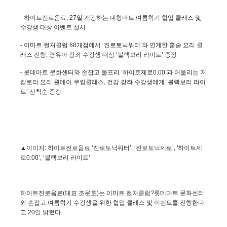
-
하이트진로음료
, 27
일 개강하는 대형마트 여름학기 협업 클래스 및
수강생 대상 이벤트 실시
-
이마트 컬처클럽
68
개점에서 ‘진로토닉워터’와 연계한 홈술 요리 클
래스 진행
,
영유아 강좌 수강생 대상 ‘블랙보리 라이트’ 증정
-
롯데마트 문화센터와 손잡고 올프리 ‘하이트제로
0.00
’과 어울리는 저
칼로리 요리 원데이 쿠킹클래스
,
건강 강좌 수강생에게 ‘블랙보리 라이
트’ 선착순 증정
▲이미지
:
하이트진로음료 ‘진로토닉워터’
,
‘진로토닉제로’
, '
하이트제
로
0.00
’
,
‘블랙보리 라이트’
하이트진로음료
(
대표 조운호
)
는 이마트 컬처클럽?롯데마트 문화센터
와 손잡고 여름학기 수강생을 위한 협업 클래스 및 이벤트를 진행한다
고
20
일 밝혔다
.