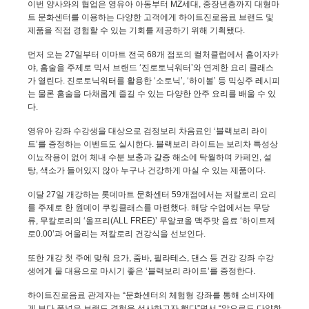
이번 양사와의 협업은 영유아 아동부터
MZ
세대
,
중장년층까지 대형마
트 문화센터를 이용하는 다양한 고객에게 하이트진로음료 브랜드 및
제품을 직접 경험할 수 있는 기회를 제공하기 위해 기획됐다
.
먼저 오는
27
일부터 이마트 전국
68
개 점포의 컬처클럽에서 홈이자카
야
,
홈술을 주제로 믹서 브랜드 ‘진로토닉워터’와 연계한 요리 클래스
가 열린다
.
진로토닉워터를 활용한 ‘소토닉’
,
‘하이볼’ 등 믹싱주 레시피
는 물론 홈술을 다채롭게 즐길 수 있는 다양한 안주 요리를 배울 수 있
다
.
영유아 강좌 수강생을 대상으로 검정보리 차음료인 ‘블랙보리 라이
트’를 증정하는 이벤트도 실시한다
.
블랙보리 라이트는 보리차 특성상
이뇨작용이 없어 체내 수분 보충과 갈증 해소에 탁월하며 카페인
,
설
탕
,
색소가 들어있지 않아 누구나 건강하게 마실 수 있는 제품이다
.
이달
27
일 개강하는 롯데마트 문화센터
59
개점에서는 저칼로리 요리
를 주제로 한 원데이 쿠킹클래스를 마련했다
.
해당 수업에서는 무당
류
,
무칼로리의 ‘올프리
(ALL FREE)
’ 무알코올 맥주맛 음료 ‘하이트제
로
0.00
’과 어울리는 저칼로리 건강식을 선보인다
.
또한 개강 첫 주에 맞춰 요가
,
줌바
,
필라테스
,
댄스 등 건강 강좌 수강
생에게 물 대용으로 마시기 좋은 ‘블랙보리 라이트’를 증정한다
.
하이트진로음료 관계자는 “문화센터의 체험형 강좌를 통해 소비자에
게 보다 폭넓은 브랜드 경험을 선사하고자 했다”면서 “앞으로도 다양한