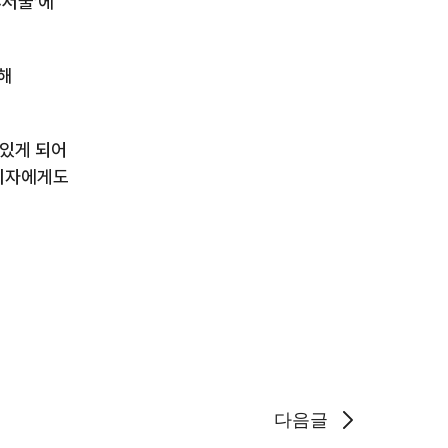
C서울’에
위해
 있게 되어
소비자에게도
다음글