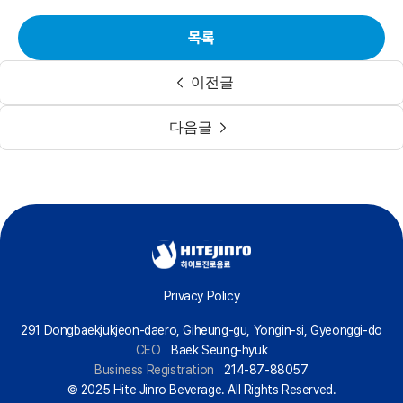
목록
이전글
다음글
Privacy Policy
291 Dongbaekjukjeon-daero, Giheung-gu, Yongin-si, Gyeonggi-do
CEO
Baek Seung-hyuk
Business Registration
214-87-88057
© 2025 Hite Jinro Beverage. All Rights Reserved.