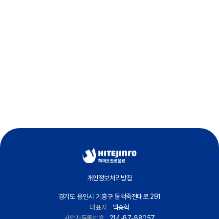
석수 무라벨
석수 스파클링 플레인
개인정보처리방침
경기도 용인시 기흥구 동백죽전대로 291
대표자
백승혁
사업자등록번호
214-87-88057