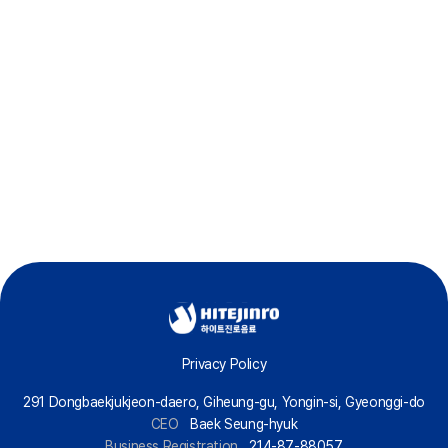
석수 무라벨
석수 스파클링 플레인
Privacy Policy
291 Dongbaekjukjeon-daero, Giheung-gu, Yongin-si, Gyeonggi-do
CEO
Baek Seung-hyuk
Business Registration
214-87-88057