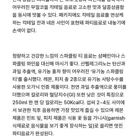
어우러진 무알코올 칵테일 음료로 고소한 맛과 달콤상큼함
을 동시에 맛볼 수 있다
.
패키지에도 칵테일 음료를 연상케
하는 칵테일 잔과 네온 사인이 표현돼 파티음료로 내놓기에
손색이 없다
.
청량하고 건강한 느낌의 스파클링 티 음료는 샴페인이나 스
파클링 와인을 대신해 마시기 좋다
.
산펠레그리노는 탄산과
과일 추출액
,
유기농 홍차 향이 어우러진
‘
유기농 스파클링
티
’
를 출시했다
.
레몬
,
피치 총
2
종으로 유기농 사탕수수를
사용한 오가닉 인증 제품이다
.
천연 과일 추출액으로 풍미를
더했으며 칼로리와 혈당지수
(GI)
또한 낮은 것이 특징으로
250ml
한 캔 당 칼로리는
50Kcal
다
.
섭씨
2~4
도 사이에
서 보관한 직후 음용하면 가장 맛있게 즐길 수 있으며 레몬
제품은 민트 잎
,
피치 제품은 식용 꽃 등을 가니시
(garnish·
식재료로 음식물을 보기 좋게 장식하는 일
)
로 올리면 멋진
파티음료가 완성된다
.