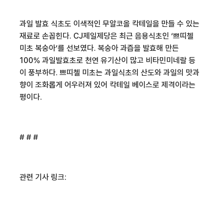
과일 발효 식초도 이색적인 무알코올 칵테일을 만들 수 있는
재료로 손꼽힌다
. CJ
제일제당은 최근 음용식초인
‘
쁘띠첼
미초 복숭아
’
를 선보였다
.
복숭아 과즙을 발효해 만든
100%
과일발효초로 천연 유기산이 많고 비타민
미네랄 등
이 풍부하다
.
쁘띠첼 미초는 과일식초의 산도와 과일의 맛과
향이 조화롭게 어우러져 있어 칵테일 베이스로 제격이라는
평이다
.
# # #
관련 기사 링크: