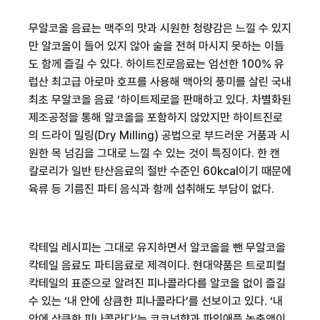
무알코올 음료는 맥주의 맛과 시원한 청량감은 느낄 수 있지
만 알코올이 들어 있지 않아 술을 전혀 마시지 못하는 이들
도 함께 즐길 수 있다
.
하이트진로음료는 엄선한
100%
유
럽산 최고급 아로마 호프를 사용해 맥아의 풍미를 살린 국내
최초 무알코올 음료
‘
하이트제로
을 판매하고 있다
.
차별화된
제조공정을 통해 알코올을 포함하지 않았지만 하이트진로
의 드라이 밀링
(Dry Milling)
공법으로 부드러운 거품과 시
원한 목 넘김을 그대로 느낄 수 있는 것이 특징이다
.
한 캔
칼로리가 일반 탄산음료의 절반 수준인
60kcal
이기 때문에
육류 등 기름진 파티 음식과 함께 섭취해도 부담이 없다
.
칵테일 레시피는 그대로 유지하면서 알코올을 뺀 무알코올
칵테일 음료도 파티음료로 제격이다
.
현대약품은 트로피컬
칵테일의 표준으로 알려진 피나콜라다를 알코올 없이 즐길
수 있는
‘
내 안에 상큼한 피나콜라다
’
를 선보이고 있다
. ‘
내
안에 상큼한 피나콜라다
’
는 코코넛향과 파인애플 농축액이