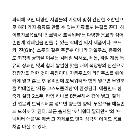
파티에 모인 다양한 사람들의 기호에 맞춰 간단한 조합만으
로 여러 가지 음료를 만들 수 있는 재료들도 눈길을 끈다
.
하
이트진로음료의
‘
진로믹서 토닉워터
’
는 다양한 음료와 섞어
손쉽게 칵테일을 만들 수 있는 칵테일 믹서 제품이다
.
보드
카
,
진
(Gin),
소주와 같은 주류뿐 아니라 과일주스
,
음료와
도 최적의 궁합을 이루는 칵테일 믹서로
,
레몬
,
라임 계통 특
유의 상쾌한 맛과 함께 쌉쌀한 맛을 내며 적당량의 탄산으로
청량감을 더한 것이 특징이다
.
자몽주스와 라임주스를 쉐이
커에 넣고 흔든 후 유리잔에 토닉워터와 함께 넣으면 무알코
올 칵테일인
‘
자몽 코스모폴리탄
’
이 완성된다
.
애플민트 한
줌과 설탕
2
스푼
,
라임 하나를
8
등분해서 컵에 넣고
,
잘게
간 얼음과 토닉워터를 넣으면 향긋한 향의
‘
무알코올 애플민
트 모히토
’
가 된다
.
최근 출시된
‘
토닉워터 깔라만시
’
와
‘
토
닉워터 애플
’
은 제품 그 자체로도 맛이 상큼해 에이드 음료
처럼 마실 수 있다
.