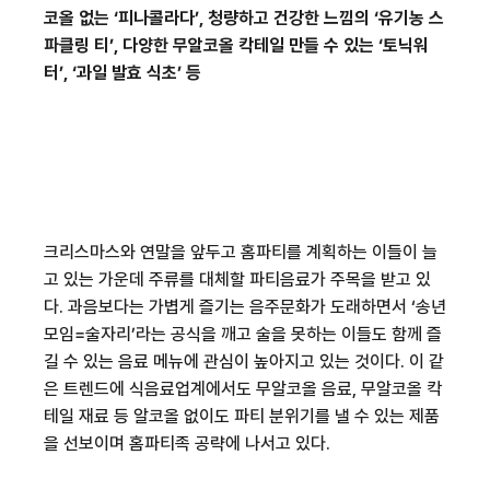
코올 없는
‘
피나콜라다
’,
청량하고 건강한 느낌의
‘
유기농 스
파클링 티
’,
다양한 무알코올 칵테일 만들 수 있는
‘
토닉워
터
’, ‘
과일 발효 식초
’
등
크리스마스와 연말을 앞두고 홈파티를 계획하는 이들이 늘
고 있는 가운데 주류를 대체할 파티음료가 주목을 받고 있
다
.
과음보다는 가볍게 즐기는 음주문화가 도래하면서
‘
송년
모임
=
술자리
’
라는 공식을 깨고 술을 못하는 이들도 함께 즐
길 수 있는 음료 메뉴에 관심이 높아지고 있는 것이다
.
이 같
은 트렌드에 식음료업계에서도 무알코올 음료
,
무알코올 칵
테일 재료 등 알코올 없이도 파티 분위기를 낼 수 있는 제품
을 선보이며 홈파티족 공략에 나서고 있다
.