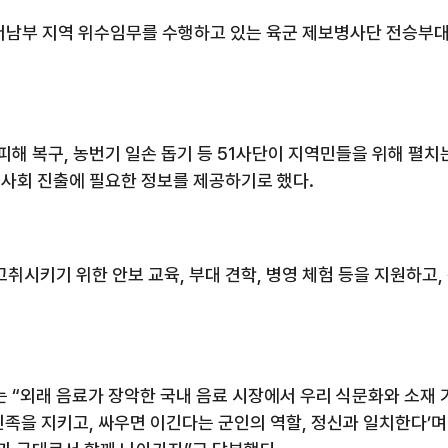
남부 지역 위수임무를 수행하고 있는 육군 제
보병사단 전승부대
피해 복구
,
농번기 일손 돕기 등
51
사단이 지역민들을 위해 펼치는
 사회 진출에 필요한 정보를 제공하기로 했다
.
고취시키기 위한 안보 교육
,
부대 견학
,
병영 체험 등을 지원하고
,
“외래 음료가 장악한 국내 음료 시장에서 우리 식문화와 소재 기
민족을 지키고
,
싸우면 이긴다는 군인의 역할
,
정신과 일치한다’