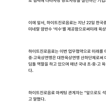
로 협력해 나라사랑 향토사랑을 실천하는 기업
이에 앞서
,
하이트진로음료는 지난
22
일 한국
미네랄 암반수 ‘석수’를 제공함으로써미래 육상
하이트진로음료는 이번 업무협약으로 미래를 이
중·고육상연맹은 대한육상연맹 산하단체로써 
딤돌 역할을 하고 있으며 매년 국내 초·중·고
다
.
하이트진로음료 마케팅 관계자는 “앞으로도 석수
고 말했다
.