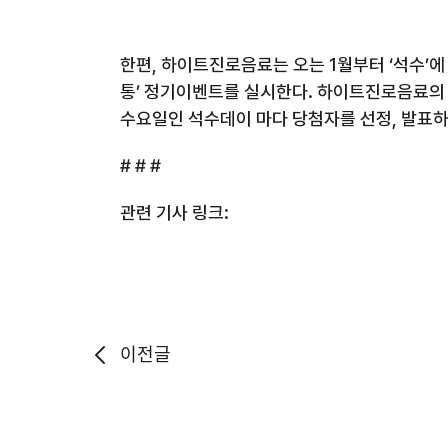
한편
,
하이트진로음료는 오는
1
월부터 ‘석수’
통’ 정기이벤트를 실시한다
.
하이트진로음료의 
수요일인 석수데이 마다 당첨자를 선정
,
발표하
# # #
관련 기사 링크:
이전글