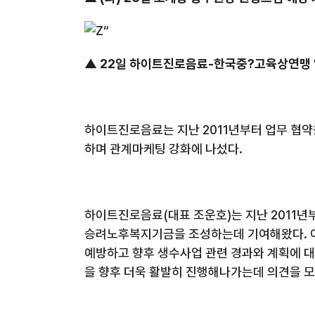
▲
22
일 하이트진로음료
-
한국중?고육상연맹 
하이트진로음료는 지난
2011
년부터 업무 협약
하며 관계마케팅 강화에 나섰다
.
하이트진로음료
(
대표 조운호
)
는 지난
2011
년
승려노후복지기금을 조성하는데 기여해왔다
.
예방하고 향후 생수사업 관련 경과와 계획에 
을 향후 더욱 활발히 진행해나가는데 의견을 