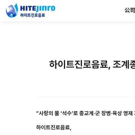
公
하이트진로음료, 조계종
“사랑의 물 ‘석수’로 종교계·
군 장병·
육상 영재
하이트진로음료
,