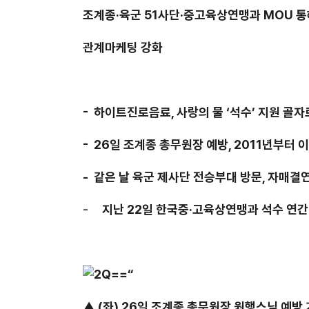
조계종·
육군
51
사단·
중고육상연맹과
MOU
통
관계마케팅 강화
-
하이트진로음료
,
사랑의 물 ‘석수’ 지원 골자
- 26
일 조계종 총무원장 예방
, 2011
년부터 이
-
같은 날 육군 제
사단 전승부대 방문
,
자매결연
-
지난
22
일 한국중·고육상연맹과 석수 연간
▲
(
좌
) 26
일 조계종 총무원장 원행스님 예방 