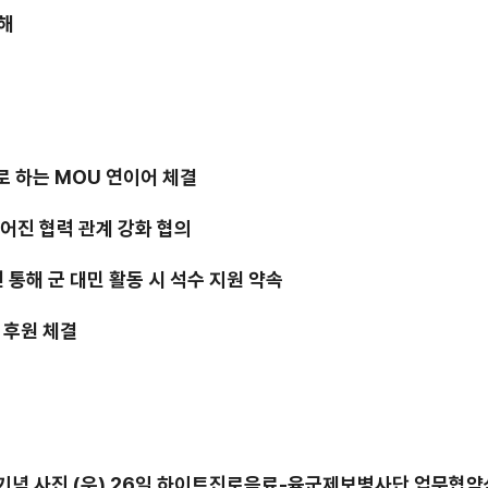
해
로 하는
MOU
연이어 체결
어진 협력 관계 강화 협의
 통해 군 대민 활동 시 석수 지원 약속
 후원 체결
기념 사진
(
우
) 26
일 하이트진로음료
-
육군제
보병사단 업무협약