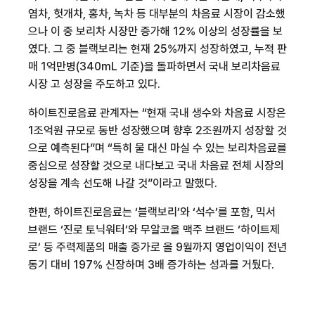
염차
,
헛개차
,
홍차
,
녹차 등 대부분의 차음료 시장이 감소했
으나 이 중 보리차 시장만 증가해
12%
이상의 성장률을 보
였다
.
그 중 블랙보리는 현재
25%
까지 성장하였고
,
누적 판
매
1
억
만병
(340mL
기준
)
을 돌파하면서 국내 보리차음료
시장 고 성장을 주도하고 있다
.
하이트진로음료 관계자는 “현재 국내 생수와 차음료 시장은
1
조
억원 규모로 동반 성장했으며 향후
2
조원까지 성장할 것
으로 예측된다”며 “특히 물 대신 마실 수 있는 보리차음료를
중심으로 성장할 것으로 내다보고 국내 차음료 전체 시장의
성장을 계속 선도해 나갈 것”이라고 말했다
.
한편
,
하이트진로음료는 ‘블랙보리’와 ‘석수’를 포함
,
믹서
브랜드 ‘진로 토닉워터’와 무알코올 맥주 브랜드 ‘하이트제
로
’ 등 주력제품의 매출 증가로 올
9
월까지 영업이익이 전년
동기 대비
197%
신장하며
3
배 증가하는 성과를 거뒀다
.