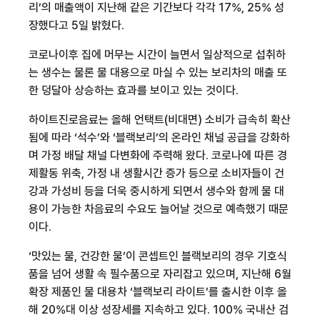
리’의 매출액이 지난해 같은 기간보다 각각
17%, 25%
성
장했다고
5
일 밝혔다
.
코로나
이후 집에 머무는 시간이 늘면서 일상적으로 섭취하
는 생수는 물론 물 대용으로 마실 수 있는 보리차의 매출 또
한 덩달아 상승하는 효과를 보이고 있는 것이다
.
하이트진로음료는 올해 언택트
(
비대면
)
소비가 급속히 확산
됨에 따라 ‘석수’와 ‘블랙보리’의 온라인 채널 공급을 강화하
며 가정 배달 채널 다변화에 주력해 왔다
.
코로나
에 따른 경
제활동 위축
,
가정 내 생활시간 증가 등으로 소비자들이 건
강과 가성비 등을 더욱 중시하게 되면서 생수와 함께 물 대
용이 가능한 차음료의 수요도 늘어날 것으로 예측했기 때문
이다
.
‘맛있는 물
,
건강한 물’이 콘셉트인 블랙보리의 경우 기호식
품을 넘어 생활 속 필수품으로 자리잡고 있으며
,
지난해
6
월
확장 제품인 물 대용차 ‘블랙보리 라이트’를 출시한 이후 올
해
20%
대 이상 성장세를 지속하고 있다
. 100%
국내산 검