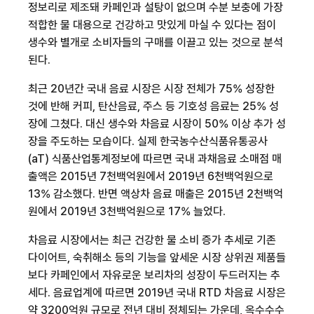
정보리로 제조돼 카페인과 설탕이 없으며 수분 보충에 가장
적합한 물 대용으로 건강하고 맛있게 마실 수 있다는 점이
생수와 별개로 소비자들의 구매를 이끌고 있는 것으로 분석
된다
.
최근
20
년간 국내 음료 시장은 시장 전체가
75%
성장한
것에 반해 커피
,
탄산음료
,
주스 등 기호성 음료는
25%
성
장에 그쳤다
.
대신 생수와 차음료 시장이
50%
이상 추가 성
장을 주도하는 모습이다
.
실제 한국농수산식품유통공사
(aT)
식품산업통계정보에 따르면 국내 과채음료 소매점 매
출액은
2015
년
7
천
백억원에서
2019
년
6
천
백억원으로
13%
감소했다
.
반면 액상차 음료 매출은
2015
년
2
천
백억
원에서
2019
년
3
천
백억원으로
17%
늘었다
.
차음료 시장에서는 최근 건강한 물 소비 증가 추세로 기존
다이어트
,
숙취해소 등의 기능을 앞세운 시장 상위권 제품들
보다 카페인에서 자유로운 보리차의 성장이 두드러지는 추
세다
.
음료업계에 따르면
2019
년 국내
RTD
차음료 시장은
약
3200
억원 규모로 전년 대비 정체되는 가운데
,
옥수수수