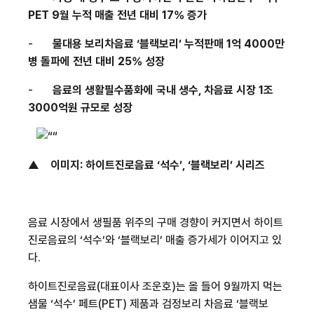
PET 9
월 누적 매출 전년 대비
17%
증가
-
물대용 보리차음료 ‘블랙보리’ 누적판매
1
억
4000
만
병 돌파에 전년 대비
25%
성장
-
음료의 생활필수품화에 국내 생수
,
차음료 시장
1
조
3000
억원 규모로 성장
▲
이미지
:
하이트진로음료 ‘석수’
,
‘블랙보리’ 시리즈
음료 시장에서 생필품 위주의 구매 경향이 커지면서 하이트
진로음료의 ‘석수’와 ‘블랙보리’ 매출 증가세가 이어지고 있
다
.
하이트진로음료
(
대표이사 조운호
)
는 올 들어
9
월까지 먹는
샘물 ‘석수’ 페트
(PET)
제품과 검정보리 차음료 ‘블랙보