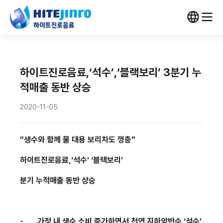
하이트진로음료,‘석수’,‘블랙보리’ 3분기 누
적매출 동반 상승
2020-11-05
“생수와 함께 물 대용 보리차도 껑충”
하이트진로음료
,
‘석수’
‘블랙보리’
분기 누적매출 동반 상승
-
가정 내 생수 소비 증가하면서 천연 지하암반수 ‘석수’