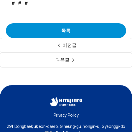
# # #
목록
이전글
다음글
Privacy Policy
291 Dongbaekjukjeon-daero, Giheung-gu, Yongin-si, Gyeonggi-do