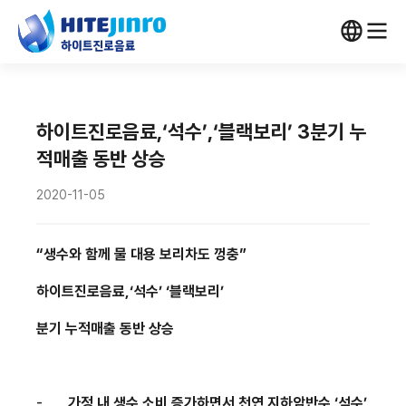
하이트진로음료,‘석수’,‘블랙보리’ 3분기 누
적매출 동반 상승
2020-11-05
“생수와 함께 물 대용 보리차도 껑충”
하이트진로음료
,
‘석수’
‘블랙보리’
분기 누적매출 동반 상승
-
가정 내 생수 소비 증가하면서 천연 지하암반수 ‘석수’