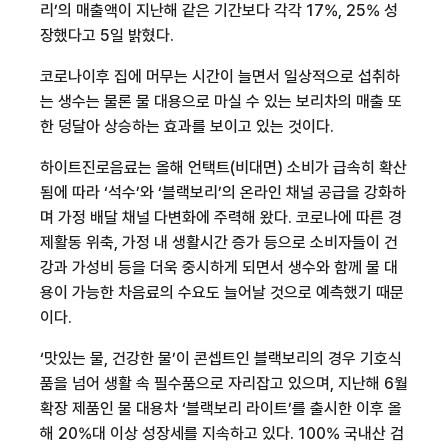
리’의 매출액이 지난해 같은 기간보다 각각
17%, 25%
성
장했다고
5
일 밝혔다
.
코로나
이후 집에 머무는 시간이 늘면서 일상적으로 섭취하
는 생수는 물론 물 대용으로 마실 수 있는 보리차의 매출 또
한 덩달아 상승하는 효과를 보이고 있는 것이다
.
하이트진로음료는 올해 언택트
(
비대면
)
소비가 급속히 확산
됨에 따라 ‘석수’와 ‘블랙보리’의 온라인 채널 공급을 강화하
며 가정 배달 채널 다변화에 주력해 왔다
.
코로나
에 따른 경
제활동 위축
,
가정 내 생활시간 증가 등으로 소비자들이 건
강과 가성비 등을 더욱 중시하게 되면서 생수와 함께 물 대
용이 가능한 차음료의 수요도 늘어날 것으로 예측했기 때문
이다
.
‘맛있는 물
,
건강한 물’이 콘셉트인 블랙보리의 경우 기호식
품을 넘어 생활 속 필수품으로 자리잡고 있으며
,
지난해
6
월
확장 제품인 물 대용차 ‘블랙보리 라이트’를 출시한 이후 올
해
20%
대 이상 성장세를 지속하고 있다
. 100%
국내산 검