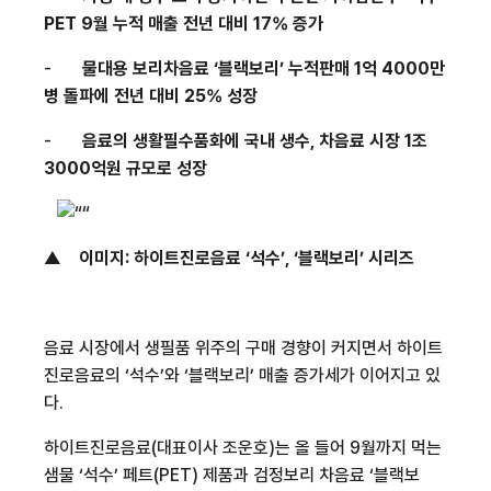
PET 9
월 누적 매출 전년 대비
17%
증가
-
물대용 보리차음료 ‘블랙보리’ 누적판매
1
억
4000
만
병 돌파에 전년 대비
25%
성장
-
음료의 생활필수품화에 국내 생수
,
차음료 시장
1
조
3000
억원 규모로 성장
▲
이미지
:
하이트진로음료 ‘석수’
,
‘블랙보리’ 시리즈
음료 시장에서 생필품 위주의 구매 경향이 커지면서 하이트
진로음료의 ‘석수’와 ‘블랙보리’ 매출 증가세가 이어지고 있
다
.
하이트진로음료
(
대표이사 조운호
)
는 올 들어
9
월까지 먹는
샘물 ‘석수’ 페트
(PET)
제품과 검정보리 차음료 ‘블랙보