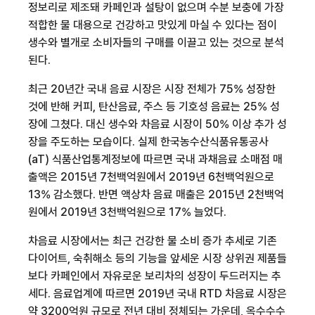
정보리로 제조돼 카페인과 설탕이 없으며 수분 보충에 가장
적합한 물 대용으로 건강하고 맛있게 마실 수 있다는 점이
생수와 별개로 소비자들의 구매를 이끌고 있는 것으로 분석
된다
.
최근
20
년간 국내 음료 시장은 시장 전체가
75%
성장한
것에 반해 커피
,
탄산음료
,
주스 등 기호성 음료는
25%
성
장에 그쳤다
.
대신 생수와 차음료 시장이
50%
이상 추가 성
장을 주도하는 모습이다
.
실제 한국농수산식품유통공사
(aT)
식품산업통계정보에 따르면 국내 과채음료 소매점 매
출액은
2015
년
7
천
백억원에서
2019
년
6
천
백억원으로
13%
감소했다
.
반면 액상차 음료 매출은
2015
년
2
천
백억
원에서
2019
년
3
천
백억원으로
17%
늘었다
.
차음료 시장에서는 최근 건강한 물 소비 증가 추세로 기존
다이어트
,
숙취해소 등의 기능을 앞세운 시장 상위권 제품들
보다 카페인에서 자유로운 보리차의 성장이 두드러지는 추
세다
.
음료업계에 따르면
2019
년 국내
RTD
차음료 시장은
약
3200
억원 규모로 전년 대비 정체되는 가운데
,
옥수수수