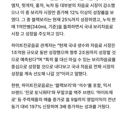
염차
,
헛개차
,
홍차
,
녹차 등 대부분의 차음료 시장이 감소했
으나 이 중 보리차 시장만 증가해
12%
이상의 성장률을 보
였다
.
그 중 블랙보리는 현재
25%
까지 성장하였고
,
누적 판
매
1
억
만병
(340mL
기준
)
을 돌파하면서 국내 보리차음료
시장 고 성장을 주도하고 있다
.
하이트진로음료 관계자는 “현재 국내 생수와 차음료 시장은
1
조
억원 규모로 동반 성장했으며 향후
2
조원까지 성장할 것
으로 예측된다”며 “특히 물 대신 마실 수 있는 보리차음료를
중심으로 성장할 것으로 내다보고 국내 차음료 전체 시장의
성장을 계속 선도해 나갈 것”이라고 말했다
.
한편
,
하이트진로음료는 ‘블랙보리’와 ‘석수’를 포함
,
믹서
브랜드 ‘진로 토닉워터’와 무알코올 맥주 브랜드 ‘하이트제
로
’ 등 주력제품의 매출 증가로 올
9
월까지 영업이익이 전년
동기 대비
197%
신장하며
3
배 증가하는 성과를 거뒀다
.