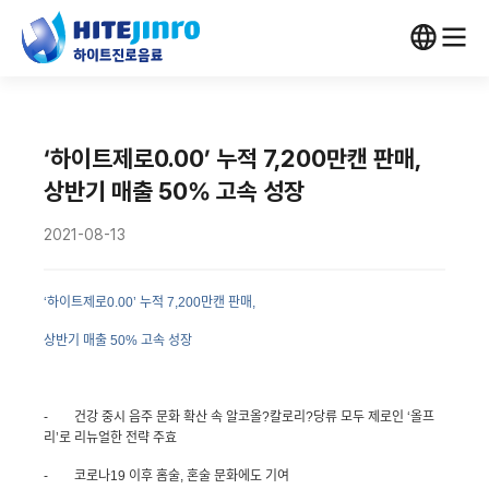
‘하이트제로0.00’ 누적 7,200만캔 판매,
상반기 매출 50% 고속 성장
2021-08-13
‘하이트제로
0.00
’ 누적
7,200
만캔 판매
,
상반기 매출
50%
고속 성장
-
건강 중시 음주 문화 확산 속 알코올?칼로리?당류 모두 제로인 ‘올프
리’로 리뉴얼한 전략 주효
-
코로나
19
이후 홈술
,
혼술 문화에도 기여