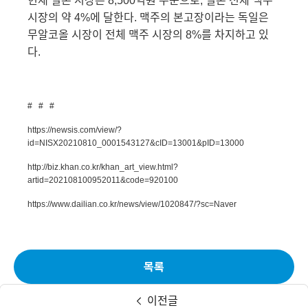
현재 일본 시장은
8,500
억원 수준으로
,
일본 전체 맥주
시장의 약
4%
에 달한다
.
맥주의 본고장이라는 독일은
무알코올 시장이 전체 맥주 시장의
8%
를 차지하고 있
다
.
# # #
https://newsis.com/view/?
id=NISX20210810_0001543127&cID=13001&pID=13000
http://biz.khan.co.kr/khan_art_view.html?
artid=202108100952011&code=920100
https://www.dailian.co.kr/news/view/1020847/?sc=Naver
목록
이전글