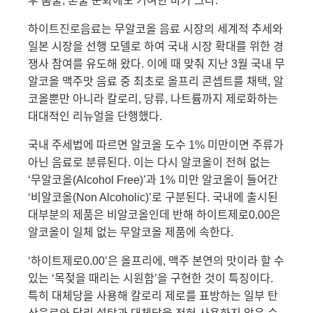
후 홈술, 혼술 문화에도 기여한 바가 크다.
하이트진로음료는 무알코올 음료 시장의 세계적 추세와
일본 시장을 선행 모델로 하여 국내 시장 확대를 위한 경
쟁사 참여를 유도해 왔다. 이에 때 맞춰 지난 3월 국내 무
알코올 맥주맛 음료 중 최초로 올프리 콘셉트를 채택,
알
코올뿐만 아니라 칼로리, 당류, 나트륨까지 제로화하는
대대적인 리뉴얼을 단행했다.
국내 주세법에 따르면 알코올 도수 1% 미만이면 주류가
아닌 음료로 분류된다. 이는 다시 알코올이 전혀 없는
‘무알코올(Alcohol Free)’과 1% 미만 알코올이 들어간
‘비알코올(Non Alcoholic)’로 구분된다. 국내에 출시된
대부분의 제품은 비알코올인데 반해 하이트제로0.00은
알코올이 일체 없는 무알코올 제품에 속한다.
‘하이트제로0.00’은 올프리에, 맥주 본연의 맛이라 할 수
있는 ‘목젖을 때리는 시원함’을 구현한 것이 특징이다.
특히 대체당을 사용해 칼로리 제로를 표방하는 일부 탄