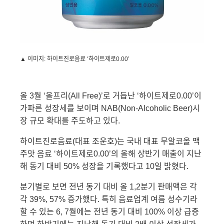
▲ 이미지
:
하이트진로음료 ‘하이트제로
0.00
’
올
3
월 ‘올프리
(All Free)
’로 거듭난 ‘하이트제로
0.00
’이
가파른 성장세를 보이며
NAB(Non-Alcoholic Beer)
시
장 규모 확대를 주도하고 있다
.
하이트진로음료
(
대표 조운호
)
는 국내 대표 무알코올 맥
주맛 음료 ‘하이트제로
0.00
’의 올해 상반기 매출이 지난
해 동기 대비
50%
성장을 기록했다고
10
일 밝혔다
.
분기별로 보면 전년 동기 대비 올
1,2
분기 판매액은 각
각
39%, 57%
증가했다
.
특히 음료업계 여름 성수기라
할 수 있는
6, 7
월에는 전년 동기 대비
100%
이상 급증