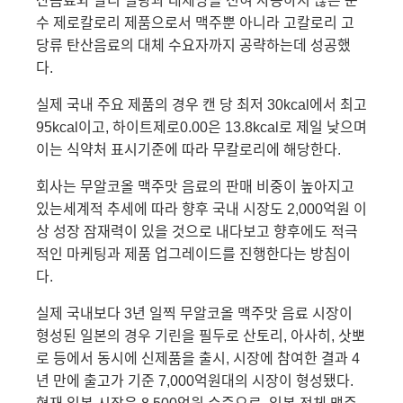
산음료와 달리 설탕과 대체당을 전혀 사용하지 않은 순
수 제로칼로리 제품으로서 맥주뿐 아니라 고칼로리 고
당류 탄산음료의 대체 수요자까지 공략하는데 성공했
다.
실제 국내 주요 제품의 경우 캔 당 최저 30kcal에서 최고
95kcal이고, 하이트제로0.00은 13.8kcal로 제일 낮으며
이는 식약처 표시기준에 따라 무칼로리에 해당한다.
회사는
무알코올 맥주맛 음료의 판매 비중이 높아지고
있는세계적 추세에 따라 향후 국내 시장도
2,000
억원 이
상 성장 잠재력이 있을 것으로 내다보고 향후에도 적극
적인 마케팅과 제품 업그레이드를 진행한다는 방침이
다
.
실제 국내보다
3
년 일찍 무알코올 맥주맛 음료 시장이
형성된 일본의 경우 기린을 필두로 산토리
,
아사히
,
삿뽀
로 등에서 동시에 신제품을 출시
,
시장에 참여한 결과
4
년 만에 출고가 기준
7,000
억원대의 시장이 형성됐다
.