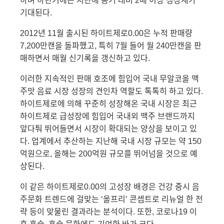
하며 하반기에는 지난해 동기 대비
2
배 이상 성장세가
기대된다
.
2012
년
11
월 출시된 하이트제로
0.00
은 누적 판매량
7,200
만캔을 돌파했고
,
특히
7
월 들어 월
240
만캔을 판
매하면서 매월 신기록을 갱신하고 있다
.
이러한 지속적인 판매 호조에 힘입어
국내 무알코올 맥
주맛 음료 시장 성장의 견인차 역할도 톡톡히 하고 있다.
하이트제로에 의해 꾸준히 성장해온 국내 시장은 최근
하이트제로 급성장에 힘입어 국내외 맥주 브랜드까지
앞다퉈 뛰어들면서 시장이 확대되는 양상을 보이고 있
다. 업계에서 추산하는 지난해 국내 시장 규모는 약 150
억원으로, 올해는 200억원 규모를 뛰어넘을 것으로 예
상된다.
이 같은 하이트제로0.00의 고성장 배경은 건강 중시 음
주문화 트렌드에 걸맞는 ‘올프리’ 콘셉트로 리뉴얼 한 전
략 등이 맞물린 결과라는 분석이다. 또한, 코로나19 이