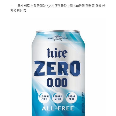
-
출시 이후 누적 판매량
7,200
만캔 돌파
, 7
월
240
만캔 판매 등 매월 신
기록 갱신 중