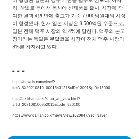
이 형성된 일본의 경우 기린을 필두로 산토리
,
아사
히
,
삿뽀로 등에서 동시에 신제품을 출시
,
시장에 참
여한 결과
4
년 만에 출고가 기준
7,000
억원대의 시장
이 형성됐다
.
현재 일본 시장은
8,500
억원 수준으로
,
일본 전체 맥주 시장의 약
4%
에 달한다
.
맥주의 본고
장이라는 독일은 무알코올 시장이 전체 맥주 시장의
8%
를 차지하고 있다
.
# # #
https://newsis.com/view/?
id=NISX20210810_0001543127&cID=13001&pID=13000
http://biz.khan.co.kr/khan_art_view.html?
artid=202108100952011&code=920100
https://www.dailian.co.kr/news/view/1020847/?sc=Naver