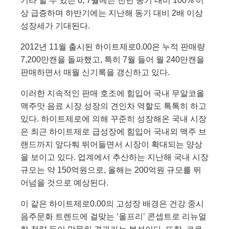
기라 할 수 있는
6, 7
월에는 전년 동기 대비
100%
이
상 급증하며 하반기에는 지난해 동기 대비
2
배 이상
성장세가 기대된다
.
2012
년
11
월 출시된 하이트제로
0.00
은 누적 판매량
7,200
만캔을 돌파했고
,
특히
7
월 들어 월
240
만캔을
판매하면서 매월 신기록을 갱신하고 있다
.
이러한 지속적인 판매 호조에 힘입어
국내 무알코올
맥주맛 음료 시장 성장의 견인차 역할도 톡톡히 하고
있다. 하이트제로에 의해 꾸준히 성장해온 국내 시장
은 최근 하이트제로 급성장에 힘입어 국내외 맥주 브
랜드까지 앞다퉈 뛰어들면서 시장이 확대되는 양상
을 보이고 있다. 업계에서 추산하는 지난해 국내 시장
규모는 약 150억원으로, 올해는 200억원 규모를 뛰
어넘을 것으로 예상된다.
이 같은 하이트제로0.00의 고성장 배경은 건강 중시
음주문화 트렌드에 걸맞는 ‘올프리’ 콘셉트로 리뉴얼