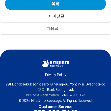
목록
이전글
다음글
Privacy Policy
291 Dongbaekjukjeon-daero, Giheung-gu, Yongin-si, Gyeonggi-do
CEO
Baek Seung-hyuk
Business Registration
214-87-88057
© 2025 Hite Jinro Beverage. All Rights Reserved.
Customer Service