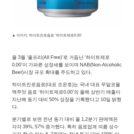
▲ 이미지
:
하이트진로음료 ‘하이트제로
0.00
’
올
3
월 ‘올프리
(All Free)
’로 거듭난 ‘하이트제로
0.00
’이 가파른 성장세를 보이며
NAB(Non-Alcoholic
Beer)
시장 규모 확대를 주도하고 있다
.
하이트진로음료
(
대표 조운호
)
는 국내 대표 무알코올
맥주맛 음료 ‘하이트제로
0.00
’의 올해 상반기 매출이
지난해 동기 대비
50%
성장을 기록했다고
10
일 밝혔
다
.
분기별로 보면 전년 동기 대비 올
1,2
분기 판매액은
각각
39%, 57%
증가했다
.
특히 음료업계 여름 성수