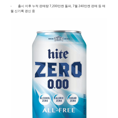
-
출시 이후 누적 판매량
7,200
만캔 돌파
, 7
월
240
만캔 판매 등 매
월 신기록 갱신 중