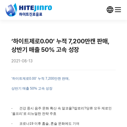
‘하이트제로0.00’ 누적 7,200만캔 판매,
상반기 매출 50% 고속 성장
2021-08-13
‘하이트제로
0.00
’ 누적
7,200
만캔 판매
,
상반기 매출
50%
고속 성장
-
건강 중시 음주 문화 확산 속 알코올?칼로리?당류 모두 제로인
‘올프리’로 리뉴얼한 전략 주효
-
코로나
19
이후 홈술
,
혼술 문화에도 기여