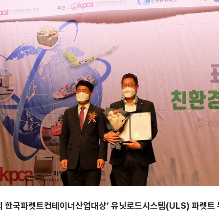
회 한국파렛트컨테이너산업대상’ 유닛로드시스템
(ULS)
파렛트 