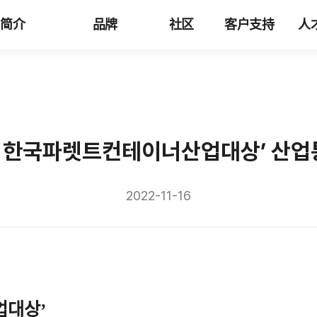
司简介
品牌
社区
客户支持
人
회 한국파렛트컨테이너산업대상’ 산
2022-11-16
업대상’