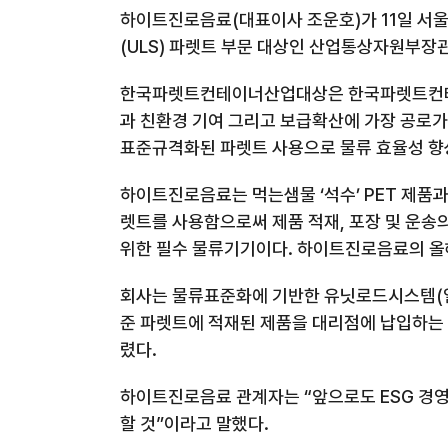
하이트진로음료
(
대표이사 조운호
)
가
11
일 서
(ULS)
파렛트 부문 대상인 산업통상자원부장
한국파렛트컨테이너산업대상은 한국파렛트컨
과 친환경 기여 그리고 보급확산에 가장 공로가
표준규격화된 파렛트 사용으로 물류 효율성 향
하이트진로음료는 먹는샘물 ‘석수’
PET
제품과
렛트를 사용함으로써 제품 적재
,
포장 및 운송
위한 필수 물류기기이다
.
하이트진로음료의 올
회사는 물류표준화에 기반한 유닛로드시스템
(
준 파렛트에 적재된 제품을 대리점에 납입하
렸다
.
하이트진로음료 관계자는 “앞으로도
ESG
경영
할 것”이라고 말했다
.