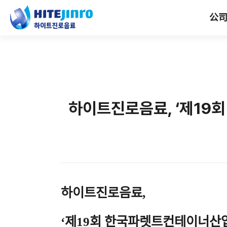
公
하이트진로음료, ‘제19
하이트진로음료
,
‘제
19
회 한국파렛트컨테이너산