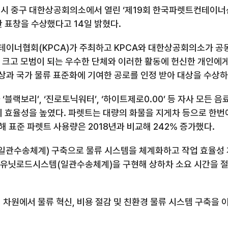
울시 중구 대한상공회의소에서 열린 ‘제
19
회 한국파렛트컨테이너
관 표창을 수상했다고
14
일 밝혔다
.
테이너협회
(KPCA)
가 주최하고
KPCA
와 대한상공회의소가 공
 크고 모범이 되는 우수한 단체와 이러한 활동에 헌신한 개인에
상과 국가 물류 표준화에 기여한 공로를 인정 받아 대상을 수상하
 ‘블랙보리’
,
‘진로토닉워터’
,
‘하이트제로
0.00
’ 등 자사 모든 
의 효율성을 높였다
.
파렛트는 대량의 화물을 지게차 등으로 한번
해 표준 파렛트 사용량은
2018
년과 비교해
242%
증가했다
.
일관수송체계
)
구축으로 물류 시스템을 체계화하고 작업 효율성 
는 유닛로드시스템
(
일관수송체계
)
을 구현해 상하차 소요 시간을 
 차원에서 물류 혁신
,
비용 절감 및 친환경 물류 시스템 구축을 