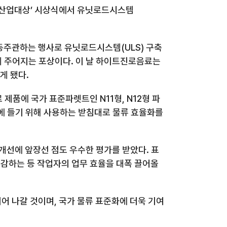
산업대상’ 시상식에서 유닛로드시스템
동주관하는 행사로 유닛로드시스템
(ULS)
구축
게 주어지는 포상이다
.
이 날 하이트진로음료는
게 됐다
.
음료 제품에 국가 표준파렛트인
N11
형
, N12
형 파
에 들기 위해 사용하는 받침대로 물류 효율화를
개선에 앞장선 점도 우수한 평가를 받았다
.
표
절감하는 등 작업자의 업무 효율을 대폭 끌어올
이어 나갈 것이며
,
국가 물류 표준화에 더욱 기여