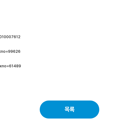
4010007612
dxno=99626
idxno=61489
목록