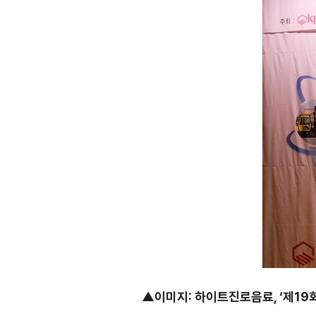
▲이미지
:
하이트진로음료
,
‘제
19