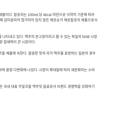
제품이다
.
칼로리는
100mL
당
4kcal
미만으로 식약처 기준에 따라
대체 감미료마저 첨가되어 있지 않은 제로슈거 제로칼로리 제품으로서
를 나타내고 있다
.
맥주의 본고장이라고 할 수 있는 독일의
NAB
시장
성장 잠재력이 큰 시장이다
.
코올 제품에 속한다
.
깔끔한 맛의 라거 맥주를 표방하는 일본의 경우
하며 용량 다변화에 나섰다
.
시장이 확대됨에 따라 세분화되는 소비
은 국내 대표 무알코올 맥주맛 음료로서 브랜드 경쟁력을 강화하기