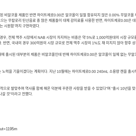
된 비알코올 제품인 반면 하이트제로
0.00
은 알코올이 일절 함유되지 않은
0.00%
무알코올 
모으는 무칼로리 탄산음료 중 많은 제품들이 대체 감미료를 사용한 반면
,
하이트제로
0.00
은 
리는 시원함’까지 구현하였다
.
 경우
,
전체 맥주 시장에서
NAB
시장이 차지하는 비중은 약
5%
로
1,000
억원대의 시장 규모
다
.
반면
,
국내의 경우
300
억원의 시장 규모로 전체 맥주 시장의
1%
도 채 미치지 않아 향후 
내에 출시된 대부분의 제품은 비알코올인데 반해 하이트제로
0.00
은 알코올이 일체 없는 무알
는 노력을 기울이겠다는 계획이다
.
지난
10
월에는 하이트제로
0.00 240mL
소용량 캔을 출시
적으로 발맞추며 역사를 함께 해온 덕분에 꾸준한 사랑을 받을 수 있었다”며 “출시
10
년을 맞
나갈 것”이라고 전했다
.
put=1195m