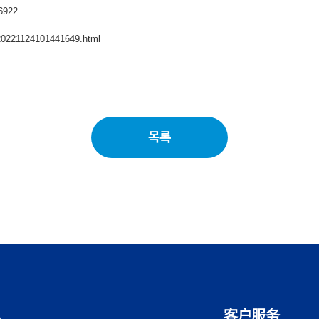
6922
n/20221124101441649.html
목록
客户服务