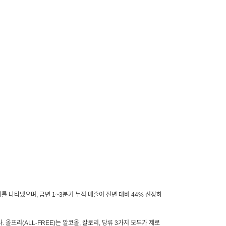
세를 나타냈으며
,
금년
1~3
분기 누적 매출이 전년 대비
44%
신장하
다
.
올프리
(ALL-FREE)
는 알코올
,
칼로리
,
당류
3
가지 모두가 제로