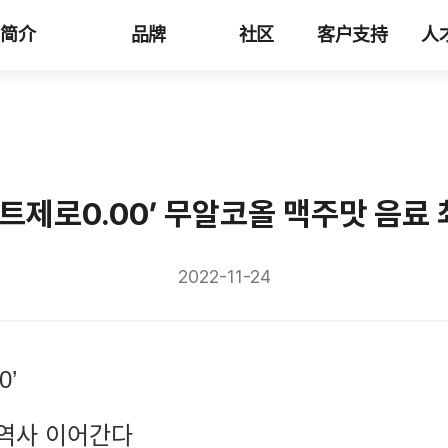
司简介
品牌
社区
客户支持
人
이트제로0.00’ 무알코올 맥주맛 음료
2022-11-24
00
’
 역사 이어간다