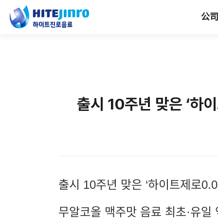
公
출시 10주년 맞은 ‘하
출시
10
주년 맞은 ‘하이트제로
0.
무알코올 맥주맛 음료 최초·유일