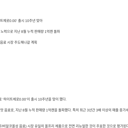
제로0.00’ 출시 10주년 맞아
한 노력으로 지난
8
월 누적 판매량
1
억캔 돌파
 음료 시장 주도해나갈 계획
료 ‘하이트제로
0.00
’이 출시
10
주년을 맞이 했다
.
주맛 음료로
,
지난
8
월 누적 판매량
1
억캔을 돌파했다
.
특히 최근
3
년간
3
배 이상의 매출 증가
무
/
비알코올성 음료
)
시장 유일의 올프리 제품으로 전면 리뉴얼한 것이 주효한 것으로 평가된