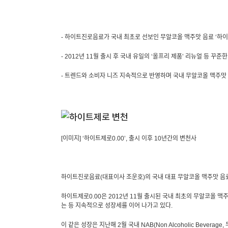
-
하이트진로음료가 국내 최초로 선보인 무알코올 맥주맛 음료 ‘하이트
- 2012
년
11
월 출시 후 국내 유일의 ‘올프리 제품’ 리뉴얼 등 꾸준
-
트렌드와 소비자 니즈 지속적으로 반영하며 국내 무알코올 맥주맛
[
이미지
]
‘하이트제로
0.00
’
,
출시 이후
10
년간의 변천사
하이트진로음료
(
대표이사 조운호
)
의 국내 대표 무알코올 맥주맛 음
하이트제로
0.00
은
2012
년
11
월 출시된 국내 최초의 무알코올 맥
는 등 지속적으로 성장세를 이어 나가고 있다
.
이 같은 성장은 지난해
2
월 국내
NAB(Non Alcoholic Beverage,