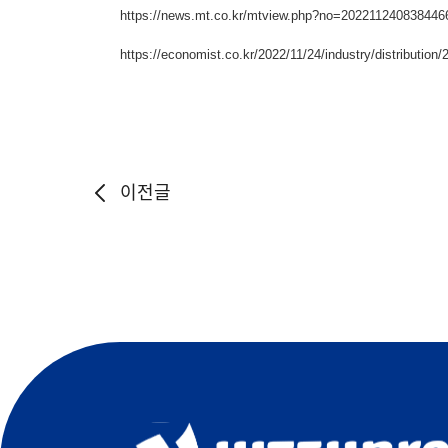
https://news.mt.co.kr/mtview.php?no=202211240838446
https://economist.co.kr/2022/11/24/industry/distributio
이전글