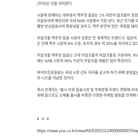
(
프리
)
인 것을 의미한다
.
시중에 판매되는 대부분의 맥주맛 음료는
1%
미만의 알코올이 포함
무칼로리에 해당되며 국내
NAB
시장에서 가장 낮다
.
최근 인기를 
웰빙 탄산음료서의 확장성을 갖추고
,
맥주 본연의 맛인 ‘목젖을 때
무알코올 맥주맛 음료 시장의 성장은 전 세계적인 트렌드다
.
일본의
은 전체 맥주 시장의
8%
수준
,
호주의 경우 약
20%
를 차지하고 있
무알코올 맥주맛 음료는 크게 무알코올과 비알코올로 구분되며
,
국
에는
NAB
시장의
90%
이상이 무알코올 제품인 점이 특징이다
.
하이트진로음료는 국내 시장 선두 자리를 공고히 하기 위해 끊임없
자 니즈를 겨냥한 것이다
.
회사 관계자는 “출시 이후 음료시장 및 주류문화 트렌드 변화에 지속
위해 앞으로도 신제품 출시를 비롯한 다양한 마케팅 활동을 전개해 
# # #
https://www.yna.co.kr/view/AKR20221124050000003?in