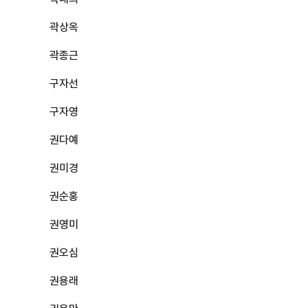
곽상옥
곽종근
구자선
구자영
권다예
권미경
권순홍
권영미
권오심
권용래