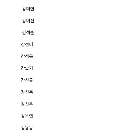
강미연
강미진
강석순
강선미
강성묵
강슬기
강신규
강신복
강신우
강옥련
강용몽