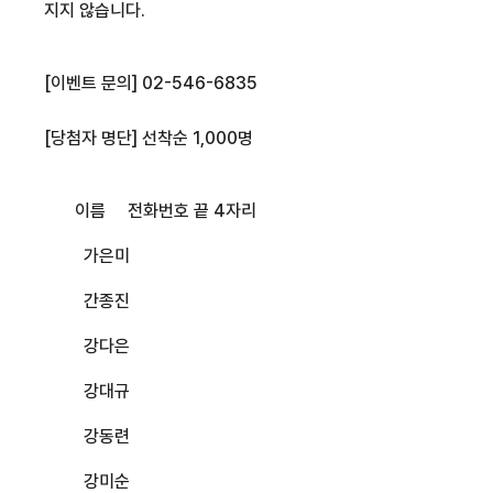
지지 않습니다
.
[이벤트 문의] 02-546-6835
[당첨자 명단] 선착순 1,000명
이름
전화번호 끝
4
자리
가은미
간종진
강다은
강대규
강동련
강미순