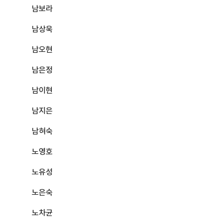
남보라
남상욱
남오현
남은정
남이현
남지은
남혀숙
노영호
노유성
노은숙
노차균