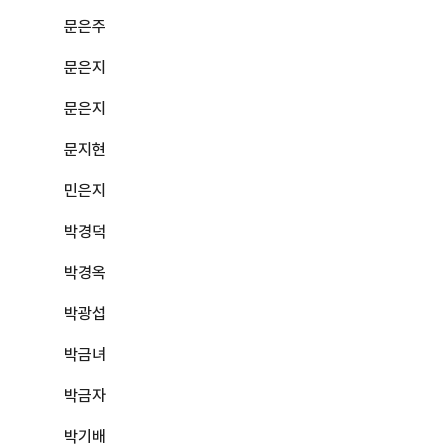
문은주
문은지
문은지
문지현
민은지
박경덕
박경옥
박광섭
박금녀
박금자
박기배