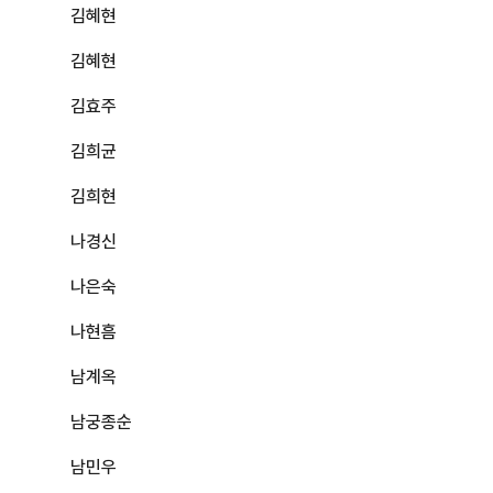
김혜현
김혜현
김효주
김희균
김희현
나경신
나은숙
나현흠
남계옥
남궁종순
남민우