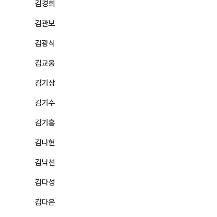
김경희
김관보
김광식
김교웅
김기상
김기수
김기흥
김나현
김낙선
김다성
김다은