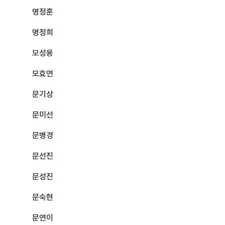
명정훈
명정희
모성용
모효연
문기상
문미선
문병경
문선진
문성진
문숙현
문연이