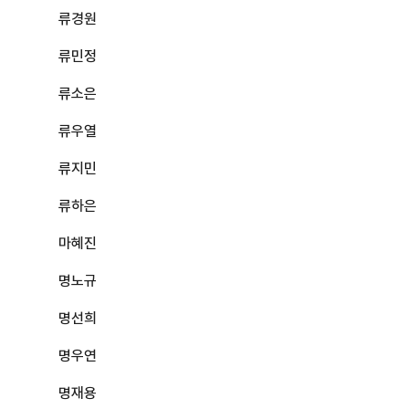
류경원
류민정
류소은
류우열
류지민
류하은
마혜진
명노규
명선희
명우연
명재용