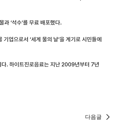
보물과
‘
석수
’
를 무료 배포했다
.
물
기업으로서
‘
세계 물의 날
’
을 계기로 시민들에
이다
.
하이트진로음료는
지난
2009
년부터
7
년
다음글