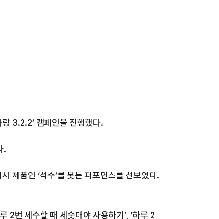
사랑
3.2.2’
캠페인을 진행했다
.
다
.
자사 제품인
‘
석수
’
를 붓는
퍼포먼스를
선보였다
.
루
2
번 세수할 때 세숫대야 사용하기
’, ‘
하루
2