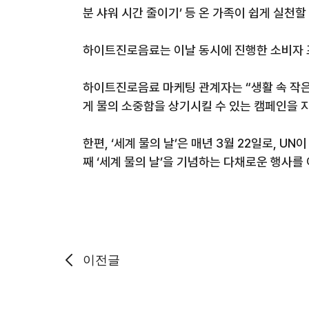
분 샤워 시간 줄이기
’
등 온 가족이 쉽게 실천할
하이트진로음료는
이날 동시에 진행한 소비자
하이트진로음료
마케팅 관계자는
“
생활 속 작
게 물의 소중함을 상기시킬 수 있는 캠페인을
한편
, ‘
세계 물의 날
’
은 매년
3
월
22
일로
, UN
이
째
‘
세계 물의 날
’
을 기념하는 다채로운 행사를
이전글