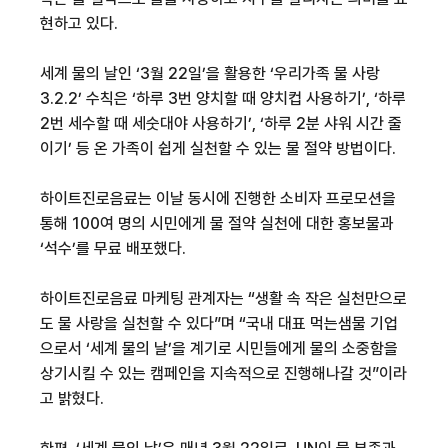
현하고 있다
.
세계 물의 날인
‘3
월
22
일
’
을 활용한
‘
우리가족 물 사랑
3.2.2’
수칙은
‘
하루
3
번 양치할 때
양치컵
사용하기
’, ‘
하루
2
번 세수할 때 세숫대야 사용하기
’, ‘
하루
2
분 샤워 시간 줄
이기
’
등 온 가족이 쉽게 실천할 수 있는 물 절약 방법이다
.
하이트진로음료는
이날 동시에 진행한 소비자 프로모션을
통해
100
여 명의 시민에게 물 절약 실천에 대한 홍보물과
‘
석수
’
를 무료 배포했다
.
하이트진로음료
마케팅 관계자는
“
생활 속 작은 실천만으로
도 물 사랑을 실천할 수 있다
”
며
“
국내 대표
먹는샘물
기업
으로서
‘
세계 물의 날
’
을 계기로 시민들에게 물의 소중함을
상기시킬 수 있는 캠페인을 지속적으로 진행해나갈 것
”
이라
고 밝혔다
.