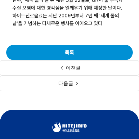
한편
, ‘
세계 물의 날
’
은 매년
3
월
22
일로
, UN
이 물 부족과
수질 오염에 대한 경각심을 일깨우기 위해 제정한 날이다
.
하이트진로음료는
지난
2009
년부터
7
년 째
‘
세계 물의
날
’
을 기념하는 다채로운 행사를 이어오고 있다
.
목록
이전글
다음글