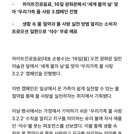
-
하이트진로음료
, 16
일 광화문에서
‘
세계 물의 날
’
맞
아
‘
우리가족 물 사랑
3.
캠페인 진행
-
생활 속 물 절약과 물 사랑 실천 방법 알리는 소비자
프로모션 일환으로
‘
석수
’
무료 배포
하이트진로음료
(
대표 손봉수
)
는
16
일
(
월
)
오전 광화문
일민
미술관
앞에서
‘
세계 물의 날
’
을 맞아
‘
우리가족 물 사랑
3.2.2’
캠페인을 진행했다
.
이번 캠페인은 일상에서 온 가족이 쉽게 실천할 수 있는 물
절약을 통해 물 사랑을 실천하자는 취지에서 기획됐다
.
이날 행사에서는 가정에서 기억하기 쉬운
‘
우리가족 물 사랑
3.2.2’
수칙을 알리고 지구를 의미하는 유리 볼에 자사 제품
인
‘
석수
’
를 붓는
퍼포먼스를
선보였다
.
이를 통해 생활 속
작은 물 절약으로 물을 사랑하고 지구를 살리자는 의미를 표