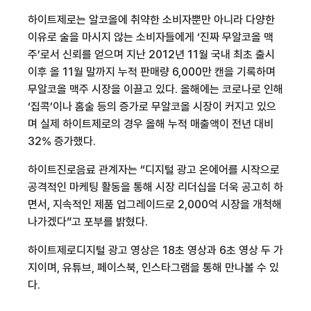
하이트제로는 알코올에 취약한
소비자뿐만 아니라 다양한
이유로 술을 마시지 않는 소비자들에게 ‘진짜 무알코올 맥
주’로서 신뢰를 얻으며 지난
2012
년
11
월 국내 최초 출시
이후 올
11
월 말까지 누적 판매량
6,000
만 캔을 기록하며
무알코올 맥주 시장을 이끌고 있다
.
올해에는 코로나
로 인해
‘집콕’이나 홈술 등의 증가로 무알코올 시장이 커지고 있으
며 실제 하이트제로의 경우 올해 누적 매출액이 전년 대비
32%
증가했다
.
하이트진로음료 관계자는 “디지털 광고 온에어를 시작으로
공격적인 마케팅 활동을 통해 시장 리더십을 더욱 공고히 하
면서
,
지속적인 제품 업그레이드로
2,000
억 시장을 개척해
나가겠다”고 포부를 밝혔다
.
하이트제로
디지털 광고 영상은
18
초 영상과
6
초 영상 두 가
지이며
,
유튜브
,
페이스북
,
인스타그램을 통해 만나볼 수 있
다
.