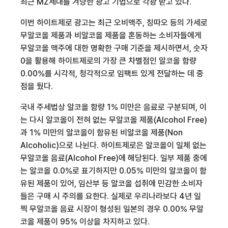
최근
MZ
세대를 겨냥한 광고 기법으로 각광 받고 있다
.
이번 하이트제로 광고는
최근 오비맥주
,
칭따오 등의 가세로
무알코올 제품과 비알코올 제품을 혼동하는 소비자들에게
무알코올 맥주에 대한 명확한 구매 기준을 제시하면서
,
숫자
0
을 활용해 하이트제로의 가장 큰 차별점인 알코올 함량
0.00%
를 시각적
,
청각적으로 임팩트 있게 전달하는 데 중
점을 뒀다
.
국내 주세법상 알코올 함량
1%
미만은 음료로 구분되며
,
이
는 다시 알코올이 전혀 없는 무알코올 제품
(Alcohol Free)
과
1%
미만의 알코올이 함유된 비알코올 제품
(Non
Alcoholic)
으로 나뉜다
.
하이트제로
은 알코올이 일체 없는
무알코올 음료
(Alcohol Free)
에 해당된다
.
일부 제품 중에
는 알코올
0.0%
로 표기하지만
0.05%
미만의 알코올이 함
유된 제품이 있어
,
임산부 등 알코올 섭취에 민감한 소비자
들은 구매 시 주의를 요한다
.
실제로 우리나라보다
4
년 일
찍 무알코올 음료 시장이 형성된 일본의 경우
0.00%
무알
코올 제품이
95%
이상을 차지하고 있다
.