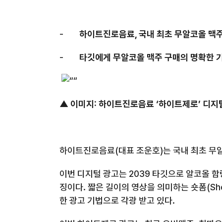
-
하이트진로음료
,
국내 최초 무알코올 맥
-
타깃에게 무알코올 맥주 구매의 명확한 기
▲ 이미지
:
하이트진로음료 ‘하이트제로
’ 디
하이트진로음료
(
대표 조운호
)
는 국내 최초 무
이번 디지털 광고는
2039
타깃으로 알코올 함
징이다
.
짧은 길이의 영상을 의미하는 숏폼
(Sh
한 광고 기법으로 각광 받고 있다
.