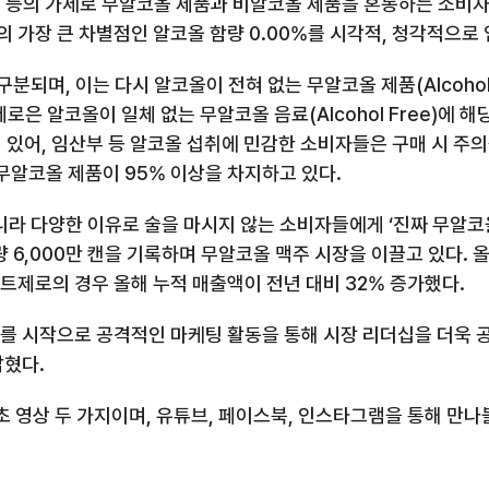
 등의 가세로
무알코올 제품과 비알코올 제품을 혼동하는 소비자
의 가장 큰 차별점인 알코올 함량
0.00%
를 시각적
,
청각적으로 
 구분되며
,
이는 다시 알코올이 전혀 없는 무알코올 제품
(Alcoho
제로
은 알코올이 일체 없는 무알코올 음료
(Alcohol Free)
에 해
 있어
,
임산부 등 알코올 섭취에 민감한 소비자들은 구매 시 주
무알코올 제품이
95%
이상을 차지하고 있다
.
라 다양한 이유로 술을 마시지 않는 소비자들에게 ‘진짜 무알코
량
6,000
만 캔을 기록하며 무알코올 맥주 시장을 이끌고 있다
.
올
트제로의 경우 올해 누적 매출액이 전년 대비
32%
증가했다
.
를 시작으로 공격적인 마케팅 활동을 통해 시장 리더십을 더욱 
밝혔다
.
초 영상 두 가지이며
,
유튜브
,
페이스북
,
인스타그램을 통해 만나볼