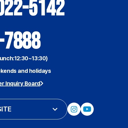
022-5142
-7888
unch:12:30~13:30)
kends and holidays
r Inquiry Board
SITE