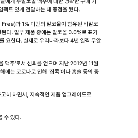
들에게 무알코올 맥주에 대한 명확한 구매 기
임팩트 있게 전달하는 데 중점을 뒀다
.
l Free)
과
1%
미만의 알코올이 함유된 비알코
당된다
.
일부 제품 중에는 알코올
0.0%
로 표기
의를 요한다
.
실제로 우리나라보다
4
년 일찍 무알
올 맥주’로서 신뢰를 얻으며 지난
2012
년
11
월
해에는 코로나
로 인해 ‘집콕’이나 홈술 등의 증
공고히 하면서
,
지속적인 제품 업그레이드로
 수 있다
.