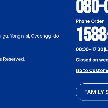
080-
Phone Order
1588
-gu, Yongin-si, Gyeonggi-do
08:30~17:30(L
7
ts Reserved.
Closed on wee
Go to Custome
FAMILY 