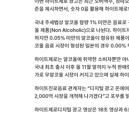
이번 하이트제로 광고는
최근 오비맥주
,
칭따오
준을 제시하면서
,
숫자
0
을 활용해 하이트제로
국내 주세법상 알코올 함량
1%
미만은 음료로
올 제품
(Non Alcoholic)
으로 나뉜다
.
하이트
하지만
0.05%
미만의 알코올이 함유된 제품이
코올 음료 시장이 형성된 일본의 경우
0.00%
하이트제로는 알코올에 취약한
소비자뿐만 아니
국내 최초 출시 이후 올
11
월 말까지 누적 판매
가로 무알코올 시장이 커지고 있으며 실제 하이
하이트진로음료 관계자는 “디지털 광고 온에어
2,000
억 시장을 개척해 나가겠다”고 포부를 
하이트제로
디지털 광고 영상은
18
초 영상과
6