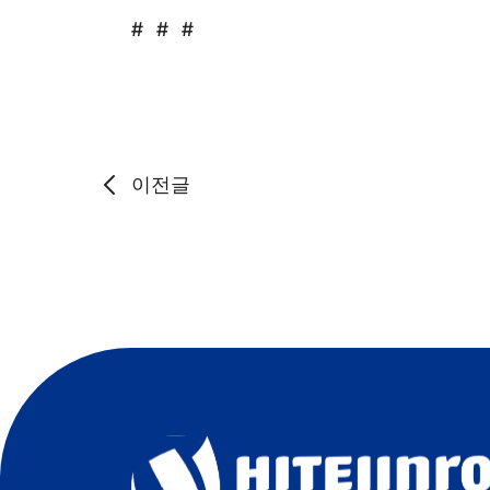
# # #
이전글