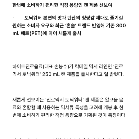
한번에 소비하기 편리한 적정 용량인
캔 제품 선보여
-
토닉워터 본연의 맛과 탄산의 청량감 제대로 즐기길
원하는 소비자 요구와 최근
‘
혼술
’
트렌드 반영해 기존
300
mL
페트
(PET)
에 이어 새롭게 출시
하이트진로음료
(
대표 손봉수
)
가 칵테일 믹서 라인인
‘
진로
믹서 토닉워터
’ 250 mL
캔 제품을 출시한다고
일 밝혔다
.
새롭게 선보이는
‘
진로믹서 토닉워터
’
캔 제품은 알코올 음
료와 혼합할 때 사용하는 믹서류 특성을 고려해 개봉 후 한
번에 소비하기 편리한 적정 용량으로 기획된 것이 특징이다
.