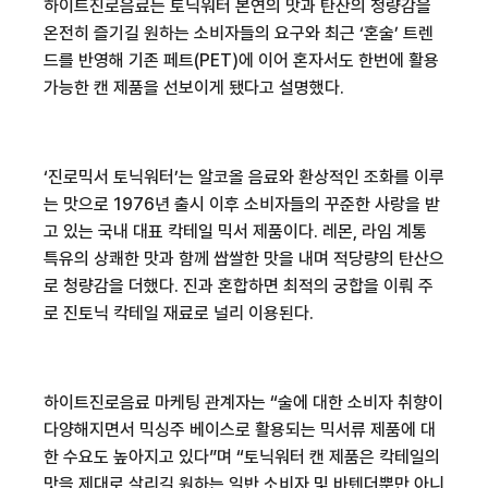
하이트진로음료는 토닉워터 본연의 맛과 탄산의 청량감을
온전히 즐기길 원하는 소비자들의 요구와 최근
‘
혼술
’
트렌
드를 반영해 기존
페트
(PET)
에 이어 혼자서도 한번에 활용
가능한
캔 제품을 선보이게 됐다고 설명했다
.
‘
진로믹서 토닉워터
’
는 알코올 음료와 환상적인 조화를 이루
는 맛으로
1976
년 출시 이후 소비자들의 꾸준한 사랑을 받
고 있는 국내 대표 칵테일 믹서 제품이다
.
레몬
,
라임 계통
특유의 상쾌한 맛과 함께 쌉쌀한 맛을 내며 적당량의 탄산으
로 청량감을 더했다
.
진과 혼합하면 최적의 궁합을 이뤄 주
로 진토닉 칵테일 재료로 널리 이용된다
.
하이트진로음료 마케팅 관계자는 “술에 대한 소비자 취향이
다양해지면서 믹싱주 베이스로 활용되는 믹서류 제품에 대
한 수요도 높아지고 있다
”
며
“
토닉워터 캔 제품은 칵테일의
맛을 제대로 살리길 원하는 일반 소비자 및 바텐더뿐만 아니