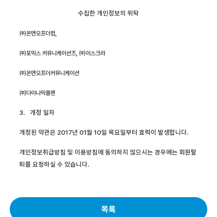
수집한 개인정보의 위탁
㈜온앤오프더컴
,
㈜포믹스 커뮤니케이션즈
,
㈜이스크라
㈜온앤오프더커뮤니케이션
㈜다이나믹플랜
3.
개정 일자
개정된 약관은
2017
년
01
월 10일 목요일부터 효력이 발생합니다
.
개인정보취급방침 및 이용방침에 동의하지 않으시는 경우에는 회원탈
퇴를 요청하실 수 있습니다
.
목록