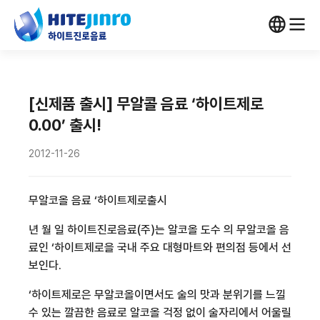
[신제품 출시] 무알콜 음료 ‘하이트제로
0.00’ 출시!
2012-11-26
무알코올 음료
‘
하이트제로
출시
년
월
일 하이트진로음료
(
주
)
는 알코올 도수
의 무알코올 음
료인
‘
하이트제로
을 국내 주요 대형마트와 편의점 등에서 선
보인다
.
‘
하이트제로
은 무알코올이면서도 술의 맛과 분위기를 느낄
수 있는 깔끔한 음료로 알코올 걱정 없이 술자리에서 어울릴