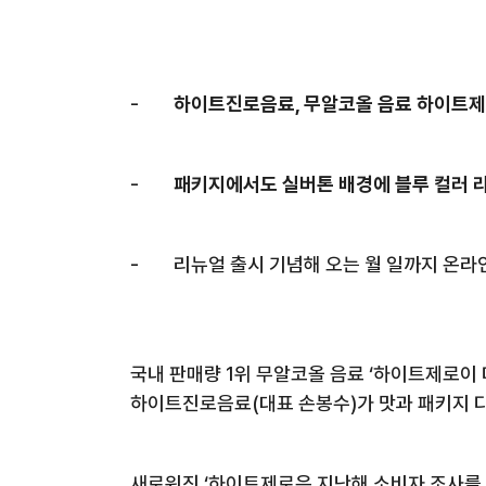
-
하이트진로음료
,
무알코올 음료 하이트제
-
패키지에서도 실버톤 배경에 블루 컬러 라
-
리뉴얼 출시 기념해 오는
월
일까지 온라
국내 판매량
1
위 무알코올 음료
‘
하이트제로
이
하이트진로음료
(
대표 손봉수
)
가 맛과 패키지 
새로워진
‘
하이트제로
은 지난해 소비자 조사를