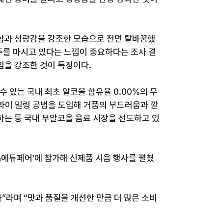
함과 청량감을 강조한 모습으로 전면 탈바꿈했
주를 마시고 있다는 느낌이 중요하다는 조사 결
임을 강조한 것이 특징이다
.
 수 있는 국내 최초 알코올 함유율
0.00%
의 무
이 밀링 공법을 도입해 거품의 부드러움과 깔
하는 등 국내 무알코올 음료 시장을 선도하고 있
&
에듀페어
’
에 참가해 신제품 시음 행사를 펼쳤
과
”
라며
“
맛과 품질을 개선한 만큼 더 많은 소비