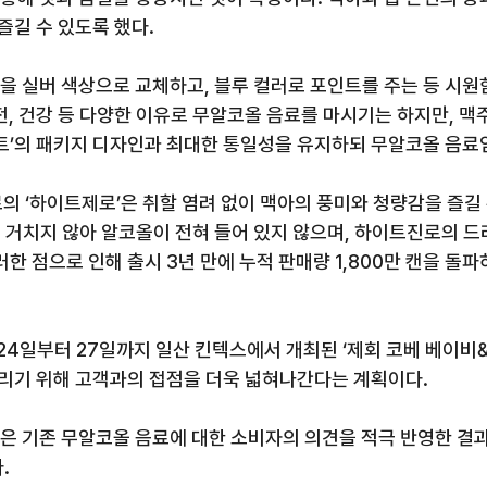
즐길 수 있도록 했다
.
인을 실버 색상으로 교체하고
,
블루 컬러로 포인트를 주는 등 시원
전
,
건강 등 다양한 이유로 무알코올 음료를 마시기는 하지만
,
맥
트
’
의 패키지 디자인과 최대한 통일성을 유지하되 무알코올 음료
의 ‘하이트제로
’은 취할 염려 없이 맥아의 풍미와 청량감을 즐길
 거치지 않아 알코올이 전혀 들어 있지 않으며
,
하이트진로의 드라
러한 점으로 인해 출시
3
년 만에 누적 판매량
1,800
만 캔을 돌파
24
일부터
27
일까지 일산 킨텍스에서 개최된
‘
제
회 코베 베이비
알리기 위해 고객과의 접점을 더욱 넓혀나간다는 계획이다
.
은 기존 무알코올 음료에 대한 소비자의 의견을 적극 반영한 결
다
.