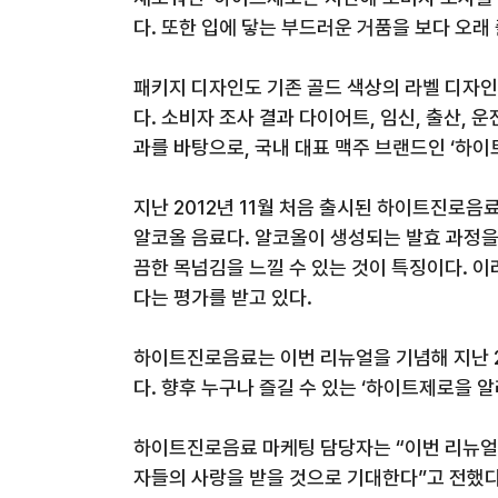
다
.
또한 입에 닿는 부드러운 거품을 보다 오래 
패키지 디자인도 기존 골드 색상의 라벨 디자
다
.
소비자 조사 결과 다이어트
,
임신
,
출산
,
운
과를 바탕으로
,
국내 대표 맥주 브랜드인
‘
하이
지난
2012
년
11
월 처음 출시된 하이트진로음료
알코올 음료다
.
알코올이 생성되는 발효 과정을
끔한 목넘김을 느낄 수 있는 것이 특징이다
.
이
다는 평가를 받고 있다
.
하이트진로음료는 이번 리뉴얼을 기념해 지난
다
.
향후 누구나 즐길 수 있는
‘
하이트제로
을 
하이트진로음료 마케팅 담당자는
“
이번 리뉴얼
자들의 사랑을 받을 것으로 기대한다
”
고 전했