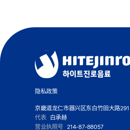
隐私政策
京畿道龙仁市器兴区东白竹田大路291
代表
白承赫
营业执照号
214-87-88057