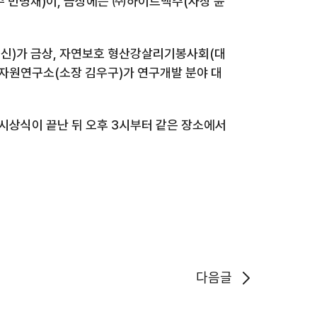
수 민병채)이, 금상에는 ㈜하이트맥주(사장 윤
신)가 금상, 자연보호 형산강살리기봉사회(대
수자원연구소(소장 김우구)가 연구개발 분야 대
 시상식이 끝난 뒤 오후 3시부터 같은 장소에서
다음글