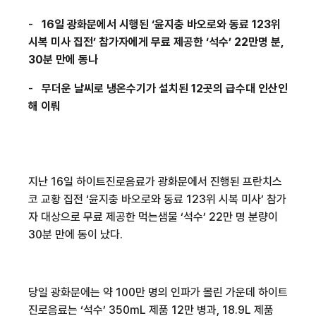
-
16
일 광화문에서 시행된 ‘윤지충 바오로와 동료
123
위
시복 미사 집전’ 참가자에게 무료 제공한
‘
석수
’ 22
만명 분
,
30
분 만에 동나
-
무더운 날씨로 냉온수기가 설치된
12
곳의 급수대 인산인
해 이뤄
지난
16
일 하이트진로음료가 광화문에서 진행된 프란치스
코 교황 집전 ‘윤지충 바오로와 동료
123
위 시복 미사’ 참가
자 대상으로 무료 제공한 먹는샘물
‘
석수
’ 22
만 명 분량이
30
분 만에 동이 났다
.
당일 광화문에는 약
100
만 명의 인파가 몰린 가운데 하이트
진로음료는
‘
석수
’ 350mL
제품
12
만 병과
, 18.9L
제품