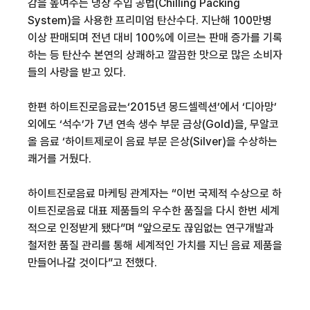
감을 높여주는 냉장 주입 공법
(Chilling Packing
System)
을 사용한 프리미엄 탄산수다
.
지난해
100
만병
이상 판매되며 전년 대비
100%
에 이르는 판매 증가를 기록
하는 등 탄산수 본연의 상쾌하고 깔끔한 맛으로 많은 소비자
들의 사랑을 받고 있다
.
한편
하이트진로음료는
‘2015
년
몽드셀렉션
’
에서
‘
디아망
’
외에도 ‘석수’가
7
년 연속 생수 부문 금상
(Gold)
을
,
무알코
올
음료
‘
하이트제로
이 음료 부문 은상
(Silver)
을 수상하는
쾌거를 거뒀다
.
하이트진로음료
마케팅 관계자는
“
이번 국제적 수상으로
하
이트진로음료
대표 제품들의 우수한 품질을 다시 한번 세계
적으로 인정받게 됐다
”
며
“
앞으로도 끊임없는 연구개발과
철저한 품질 관리를 통해 세계적인 가치를 지닌 음료 제품을
만들어나갈 것이다
”
고 전했다
.