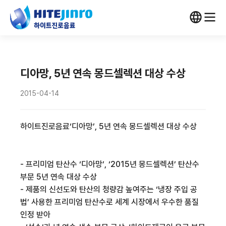
디아망, 5년 연속 몽드셀렉션 대상 수상
2015-04-14
하이트진로음료
‘
디아망
’, 5
년 연속
몽드셀렉션
대상 수상
-
프리미엄
탄산수
‘
디아망
’, ‘2015
년
몽드셀렉션
’
탄산수
부문
5
년 연속 대상 수상
-
제품의
신선도와 탄산의 청량감 높여주는
‘
냉장 주입 공
법
’
사용한 프리미엄 탄산수로 세계 시장에서 우수한 품질
인정 받아