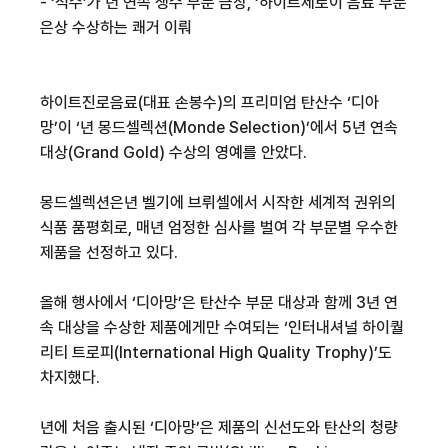
- ‘
석수
’
가
년 연속 생수 부문 금상
, ‘
하이트제로
이 음료 부문
은상 수상하는 쾌거 이뤄
하이트진로음료
(
대표 손봉수
)
의 프리미엄 탄산수
‘
디아
망
’
이 ‘
년
몽드셀렉션
(Monde Selection)’
에서
5
년 연속
대상
(Grand Gold)
수상의 영예를 안았다
.
몽드셀렉션은
년 벨기에 브뤼셀에서 시작한 세계적 권위의
식품 품평회로
,
매년 엄정한 심사를 벌여 각 부문별 우수한
제품을 선정하고 있다
.
올해 행사에서
‘
디아망
’
은 탄산수 부문 대상과 함께
3
년 연
속 대상을 수상한 제품에게만 수여되는
‘
인터내셔널
하이퀄
리티
트로피
(International High Quality Trophy)’
도
차지했다
.
년에 처음 출시된 ‘
디아망
’은 제품의 신선도와 탄산의 청량