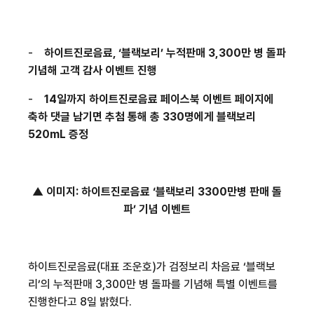
-
하이트진로음료
,
‘블랙보리’ 누적판매
3,300
만 병 돌파
기념해 고객 감사 이벤트 진행
-
14
일까지 하이트진로음료 페이스북 이벤트 페이지에
축하 댓글 남기면 추첨 통해 총
330
명에게 블랙보리
520mL
증정
▲ 이미지
:
하이트진로음료 ‘블랙보리
3300
만병 판매 돌
파’ 기념 이벤트
하이트진로음료
(
대표 조운호
)
가 검정보리 차음료 ‘블랙보
리’의 누적판매
3,300
만 병 돌파를 기념해 특별 이벤트를
진행한다고
8
일 밝혔다
.