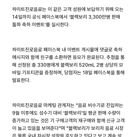
하이트진로음료는 이 같은 고객 성원에 보답하기 위해 오는
14
일까지 공식 페이스북에서 ‘블랙보리
3,300
만병 판매
돌파 축하 이벤트’를 실시한다
.
하이트진로음료 페이스북 내 이벤트 게시물에 댓글로 축하
메시지와 함께 친구를 소환하면 응모가 완료된다
.
추첨을 통
해 선정된 총
330
명에게 블랙보리
520mL 2
병 상당의 모
바일 기프티콘을 증정하며
,
당첨자는
18
일 페이스북을 통해
발표한다
.
하이트진로음료 마케팅 관계자는 “음료 비수기로 진입하는
9
월 이후에도 성수기 대비 ‘블랙보리’일 평균 판매 수량이
증가하고 있는 것은 기 구매고객의 재구매와 함께 신규 고객
이 늘고 있음을 보여준다”며 “블랙보리가 보리차 음료 시장
은 물론 국내 차시장 성장을 주도하고 있다고 보고 계속 성