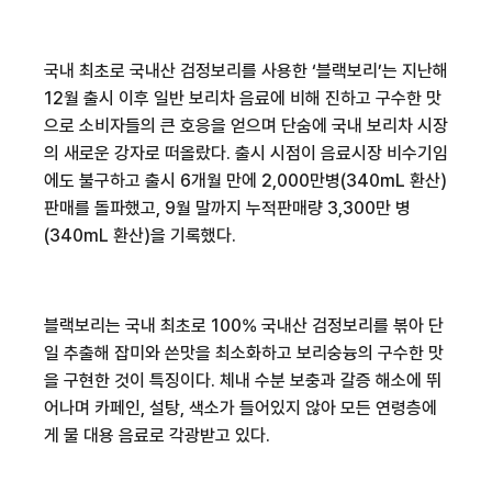
국내 최초로 국내산 검정보리를 사용한 ‘블랙보리’는 지난해
12
월 출시 이후 일반 보리차 음료에 비해 진하고 구수한 맛
으로 소비자들의 큰 호응을 얻으며 단숨에 국내 보리차 시장
의 새로운 강자로 떠올랐다
.
출시 시점이 음료시장 비수기임
에도 불구하고 출시
6
개월 만에
2,000
만병
(340mL
환산
)
판매를 돌파했고
, 9
월 말까지 누적판매량
3,300
만 병
(340mL
환산
)
을 기록했다
.
블랙보리는 국내 최초로
100%
국내산 검정보리를 볶아 단
일 추출해 잡미와 쓴맛을 최소화하고 보리숭늉의 구수한 맛
을 구현한 것이 특징이다
.
체내 수분 보충과 갈증 해소에 뛰
어나며 카페인
,
설탕
,
색소가 들어있지 않아 모든 연령층에
게 물 대용 음료로 각광받고 있다
.