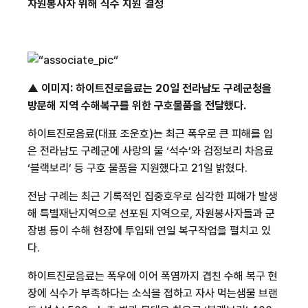
자원봉사자 위해 식수 지원 결정
▲ 이미지
:
하이트진로음료는
20
일 전라남도 구례군청을
방문해 지역 수해복구를 위한 구호물품을 전달했다
.
하이트진로음료
(
대표 조운호
)
는 최근 폭우로 큰 피해를 입
은 전라남도 구례군에 사랑의 물
‘
석수
’
와 검정보리 차음료
‘
블랙보리
’
등 구호 물품을 지원했다고
21
일 밝혔다
.
전남 구례는 최근 기록적인 집중호우로 심각한 피해가 발생
해 특별재난지역으로 선포된 지역으로
,
자원봉사자들과 군
장병 등이 수해 현장에 투입돼 연일 복구작업을 펼치고 있
다
.
하이트진로음료는 폭우에 이어 폭염까지 겹친 수해 복구 현
장에 식수가 부족하다는 소식을 접하고 자사 먹는샘물 브랜