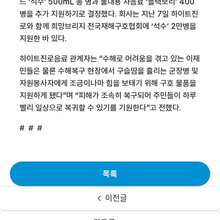
드
‘
석수
’ 500mL
총
병과 물대용 차음료
‘
블랙보리
’ 400
병을 추가 지원하기로 결정했다
.
회사는 지난
7
일 하이트진
로와 함께 희망브리지 전국재해구호협회에
‘
석수
’ 2
만병을
지원한 바 있다
.
하이트진로음료 관계자는
“
수해로 어려움을 겪고 있는 이재
민들은 물론 수해복구 현장에서 구슬땀을 흘리는 군장병 및
자원봉사자에게 조금이나마 힘을 보태기 위해 구호 물품을
지원하게 됐다
”
며
“
피해가 조속히 복구되어 주민들이 하루
빨리 일상으로 복귀할 수 있기를 기원한다
”
고 전했다
.
#
#
#
목록
이전글