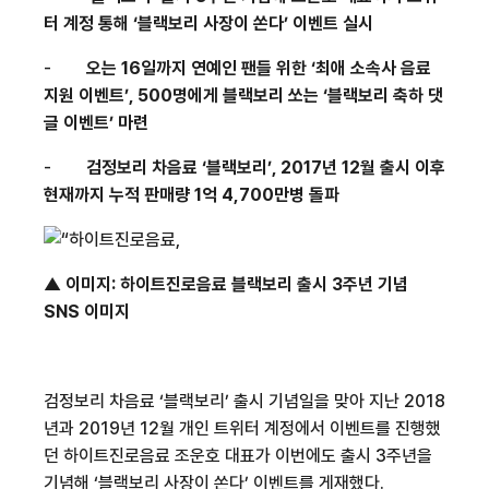
터 계정 통해 ‘블랙보리 사장이 쏜다’ 이벤트 실시
-
오는
16
일까지 연예인 팬들 위한 ‘최애 소속사 음료
지원 이벤트’
, 500
명에게 블랙보리 쏘는 ‘블랙보리 축하 댓
글 이벤트’ 마련
-
검정보리 차음료 ‘블랙보리’
, 2017
년
12
월 출시 이후
현재까지 누적 판매량
1
억
4,700
만병 돌파
▲ 이미지
:
하이트진로음료 블랙보리 출시
3
주년 기념
SNS
이미지
검정보리 차음료 ‘블랙보리’ 출시 기념일을 맞아 지난
2018
년과
2019
년
12
월 개인 트위터 계정에서 이벤트를 진행했
던 하이트진로음료 조운호 대표가 이번에도 출시
3
주년을
기념해 ‘블랙보리 사장이 쏜다’ 이벤트를 게재했다
.