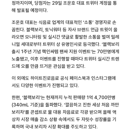
정까지이며
,
당첨자는
29
일 조운호 대표 트위터 계정을 통
해 발표될 예정이다
.
조운호 대표는 식음료 업계의 대표적인 ‘소통’ 경영자로 손
꼽힌다
.
블랙보리
,
토닉워터 등 자사 브랜드 언급 트윗이 올
라오면 모니터링 및 실시간 댓글로 활발한 소통을 벌여 밀레
니얼 세대로부터 트위터 상 유명인사로 등극했다
.
‘블랙보리
출시
1
주년 기념 핵인싸템 팬싸 지원 이벤트’는
70
만명에게
노출됐고
,
이후 이벤트를 진행할 때마다 트위터 실시간 트렌
드에 오를 만큼 뜨거운 관심을 받고 있다
.
이 외에도 하이트진로음료 공식 페이스북과 인스타그램에
서도 다양한 이벤트가 진행되고 있다
.
한편
,
‘블랙보리’는 현재까지 누적 판매량
1
억
4,700
만병
(340mL
기준
)
을 돌파했다
.
‘깔끔하고 진한 세상 처음 까만
보리차’를 콘셉트로 물 대용 차음료로 각광 받으며 올해 액
상차 시장 매출 감소 상황 속에서도 두 자릿수 성장률을 기
록하며 국내 보리차 시장 확대를 주도하고 있다
.