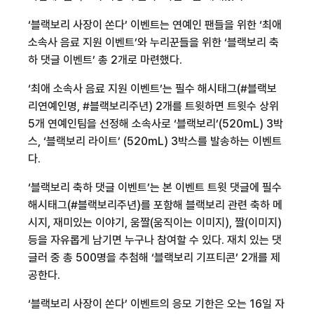
‘블랙보리 사장이 쏜다’ 이벤트는 연예인 팬들을 위한 ‘최애
소속사 음료 지원 이벤트’와 누리꾼들을 위한 ‘블랙보리 축
하 댓글 이벤트’ 총
2
개로 마련했다
.
‘최애 소속사 음료 지원 이벤트’는 필수 해시태그
(#
블랙보
리연예인명
, #
블랙보리
주년
) 2
개를 트윗하면 트윗수 상위
5
개 연예인팀을 선정해 소속사로 ‘블랙보리’
(520mL) 3
박
스
,
‘블랙보리 라이트’
(520mL) 3
박스를 발송하는 이벤트
다
.
‘블랙보리 축하 댓글 이벤트’는 본 이벤트 트윗 댓글에 필수
해시태그
(#
블랙보리
주년
)
를 포함해 블랙보리 관련 축하 메
시지
,
재미있는 이야기
,
움짤
(
움직이는 이미지
),
짤
(
이미지
)
등을 자유롭게 남기면 누구나 참여할 수 있다
.
재치 있는 댓
글러 중 총
500
명을 추첨해 ‘블랙보리 기프티콘’
2
개를 제
공한다
.
‘블랙보리 사장이 쏜다’ 이벤트의 응모 기한은 오는
16
일 자