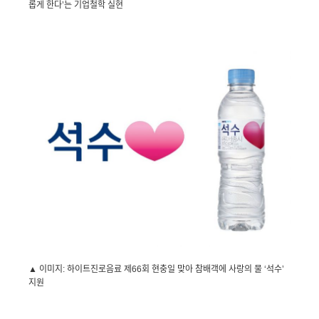
롭게 한다’는 기업철학 실현
▲ 이미지
:
하이트진로음료 제
66
회 현충일 맞아 참배객에 사랑의 물 ‘석수’
지원