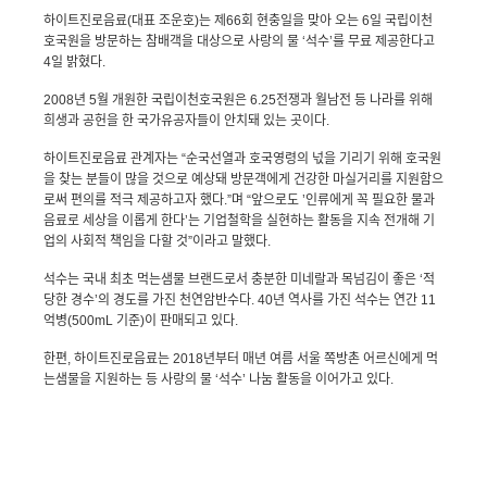
하이트진로음료
(
대표 조운호
)
는 제
66
회 현충일을 맞아 오는
6
일 국립이천
호국원을 방문하는 참배객을 대상으로 사랑의 물 ‘석수’를 무료 제공한다고
4
일 밝혔다
.
2008
년
5
월 개원한 국립이천호국원은
6.25
전쟁과 월남전 등 나라를 위해
희생과 공헌을 한 국가유공자들이 안치돼 있는 곳이다
.
하이트진로음료 관계자는 “순국선열과 호국영령의 넋을 기리기 위해 호국원
을 찾는 분들이 많을 것으로 예상돼 방문객에게 건강한 마실거리를 지원함으
로써 편의를 적극 제공하고자 했다
.
”며 “앞으로도 ’인류에게 꼭 필요한 물과
음료로 세상을 이롭게 한다’는 기업철학을 실현하는 활동을 지속 전개해 기
업의 사회적 책임을 다할 것”이라고 말했다
.
석수는 국내 최초 먹는샘물 브랜드로서 충분한 미네랄과 목넘김이 좋은 ‘적
당한 경수’의 경도를 가진 천연암반수다
. 40
년 역사를 가진 석수는 연간
11
억병
(500mL
기준
)
이 판매되고 있다
.
한편
,
하이트진로음료는
2018
년부터 매년 여름 서울 쪽방촌 어르신에게 먹
는샘물을 지원하는 등 사랑의 물 ‘석수’ 나눔 활동을 이어가고 있다
.