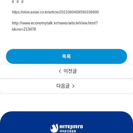
# # #
https://view.asiae.co.kr/article/2021060408590336990
http://www.economytalk.kr/news/articleView.html?
idxno=213478
목록
이전글
다음글