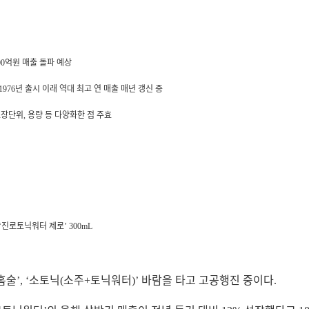
0
억원 매출 돌파 예상
1976
년 출시 이래 역대 최고 연 매출 매년 갱신 중
포장단위
,
용량 등 다양화한 점 주효
 ‘진로토닉워터 제로’
300mL
홈술’
,
‘소토닉
(
소주
+
토닉워터
)
’ 바람을 타고 고공행진 중이다
.