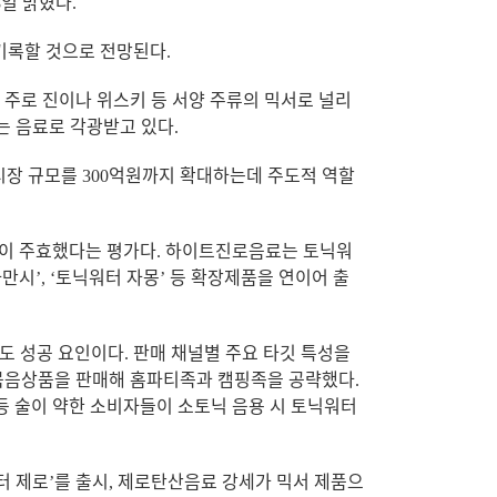
8
일 밝혔다
.
 기록할 것으로 전망된다
.
.
주로 진이나 위스키 등 서양 주류의 믹서로 널리
는 음료로 각광받고 있다
.
시장 규모를
300
억원까지 확대하는데 주도적 역할
것이 주효했다는 평가다
.
하이트진로음료는 토닉워
라만시’
,
‘토닉워터 자몽’ 등 확장제품을 연이어 출
점도 성공 요인이다
.
판매 채널별 주요 타깃 특성을
 묶음상품을 판매해 홈파티족과 캠핑족을 공략했다
.
등 술이 약한 소비자들이 소토닉 음용 시 토닉워터
터 제로’를 출시
,
제로탄산음료 강세가 믹서 제품으