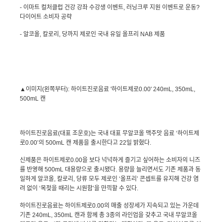
-
이마트 컬처클럽 건강 강좌 수강생 이벤트
,
러닝크루 지원 이벤트로 운동?
다이어트 소비자 공략
-
알코올
,
칼로리
,
당까지 제로인 국내 유일 올프리
NAB
제품
▲이미지
(
왼쪽부터
):
하이트진로음료
'
하이트제로
0.00' 240mL, 350mL,
500mL
캔
하이트진로음료
(
대표 조운호
)
는 국내 대표 무알코올 맥주맛 음료 ‘하이트제
로
0.00
’의
500mL
캔 제품을 출시한다고
22
일 밝혔다
.
신제품은 하이트제로
0.00
을 보다 넉넉하게 즐기고 싶어하는 소비자의 니즈
를 반영해
500mL
대용량으로 출시됐다
.
용량을 늘리면서도 기존 제품과 동
일하게 알코올
,
칼로리
,
당류 모두 제로인 ‘올프리’ 콘셉트를 유지해 건강 염
려 없이 ‘목젖을 때리는 시원함’을 만끽할 수 있다
.
하이트진로음료는 하이트제로
0.00
의 매출 성장세가 지속되고 있는 가운데
기존
240mL, 350mL
캔과 함께 총
3
종의 라인업을 갖추고 국내 무알코올