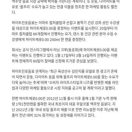
맥주맛 음료 시장 공략에 박차를 가한다는 계획이다
.
또 운동
,
다이어트를 이
유로 ‘올프리’ 수요가 늘고 있는 만큼 이들을 정조준 한 마케팅 활동도 펼친
다
.
하이트진로음료는 이마트 컬처클럽과 손잡고 봄학기 건강 강좌 성인 수강생
을 대상으로 하이트제로
0.00
을 증정하는 이벤트를 실시한다
. 20
일부터 이
마트 컬처클럽
66
개점에서 진행하는 요가
,
댄스 등 건강 관련 분야 수업 수
강생에게 하이트제로
0.00 240ml
한 캔을 증정한다
.
회사는 공식 인스타그램에서 러닝 크루
(
동호회
)
에 하이트제로
0.00
을 제공
하는 이벤트도 진행하고 있다
. 1
월
17
일부터
3
월
14
일까지 진행되는 이벤
트에 현재까지
60
팀이 참여를 신청해 뜨거운 관심을 보였다
.
하이트진로음료 관계자는 “최근 육상선수 김민지를 모델로 한 광고가 온에
어 되면서 운동
,
다이어트 등을 위해 올프리 하이트제로
0.00
을 찾는 수요가
더욱 늘어나는 추세”라며 “소비자 라이프스타일과 니즈를 반영한 제품 라인
업과 다양한 마케팅 활동으로 시장 지위를 공고히 할 계획”이라고 말했다
.
한편 하이트제로
0.00
은
2012
년
11
월 출시 이후 올해
1
월 기준 누적 판매
량
1
억
1
천만캔을 돌파한 국내 최초이자 대표 무알코올 맥주맛 음료다
.
지
난
2021
년
2
월 ‘국내 유일 올프리 제품’으로 전면 리뉴얼한 이후 지난해 매
출이 전년 대비
31%
증가하는 등 성장세를 이어가고 있다
.