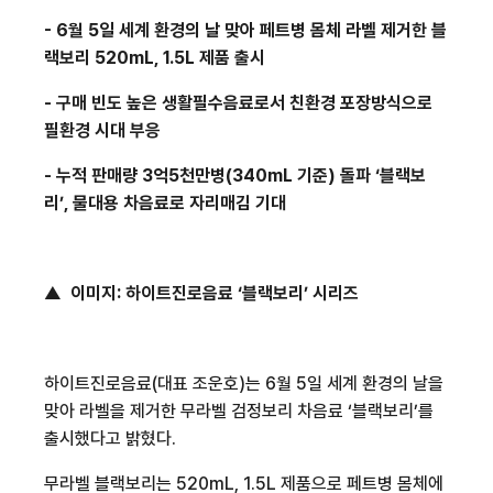
- 6
월
5
일 세계 환경의 날 맞아 페트병 몸체 라벨 제거한 블
랙보리
520mL, 1.5L
제품 출시
-
구매 빈도 높은 생활필수음료로서 친환경 포장방식으로
필환경 시대 부응
-
누적 판매량
3
억
5
천만병
(340mL
기준
)
돌파 ‘블랙보
리’
,
물대용 차음료로 자리매김 기대
▲
이미지
:
하이트진로음료 ‘블랙보리’ 시리즈
하이트진로음료
(
대표 조운호
)
는
6
월
5
일 세계 환경의 날을
맞아 라벨을 제거한 무라벨 검정보리 차음료 ‘블랙보리’를
출시했다고 밝혔다
.
무라벨 블랙보리는
520mL, 1.5L
제품으로 페트병 몸체에