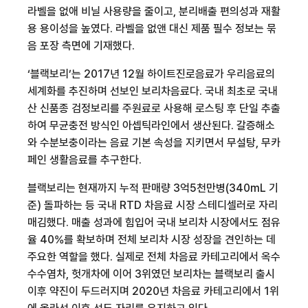
라벨을 없애 비닐 사용량을 줄이고
,
분리배출 편의성과 재활
용 용이성을 높였다
.
라벨을 없앤 대신 제품 필수 정보는 묶
음 포장 측면에 기재했다
.
‘블랙보리’는
2017
년
12
월 하이트진로음료가 우리음료의
세계화를 추진하며 선보인 보리차음료다
.
국내 최초로 국내
산 신품종 검정보리를 주원료로 사용해 로스팅 후 단일 추출
하여 무균충전 방식인 아셉틱라인에서 생산된다
.
갈증해소
와 수분보충이라는 음료 기본 속성을 지키면서 무설탕
,
무카
페인 생활음료를 추구한다
.
블랙보리는 현재까지 누적 판매량
3
억
5
천만병
(340mL
기
준
)
돌파하는 등 국내
RTD
차음료 시장 스테디셀러로 자리
매김했다
.
매출 성과에 힘입어 국내 보리차 시장에서도 점유
율
40%
를 확보하며 전체 보리차 시장 성장을 견인하는 데
주요한 역할을 했다
.
실제로 전체 차음료 카테고리에서 옥수
수수염차
,
헛개차에 이어
3
위였던 보리차는 블랙보리 출시
이후 약진이 두드러지며
2020
년 차음료 카테고리에서
1
위