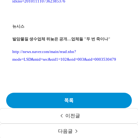
idxno=2010111107362385376
뉴시스
발암물질 생수업체 뒤늦은 공개
…
업체들
"
두 번 죽이나
"
http://news.naver.com/main/read.nhn?
mode=LSD&mid=sec&sid1=102&oid=003&aid=0003530479
목록
이전글
다음글