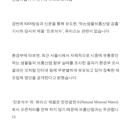
금번에
KBS
방송과 신문을 통해 보도된 ‘
먹는샘물
브롬산염
검출’
기사와 당사의 제품 ‘진로석수’
,
퓨리스는
관련이 없습니다
.
환경부에 따르면
,
최근 서울시에서 자체적으로 시중에 유통중인
먹는 샘물들의
브롬산염
함유 실태를 조사한 결과가 환경부 조사
결과인 것처럼 인터넷 등에 무분별하게 유포되고 있어 정확한 제
조업체 명단을 공개
한다고 밝혔습니다
.
‘
진로석수’와 ‘
퓨리스
’제품은 천연광천수
(Natural Mineral Water)
로서 오존처리를 전혀 하지 않기 때문에
브롬산염과는
무관합니
다
.