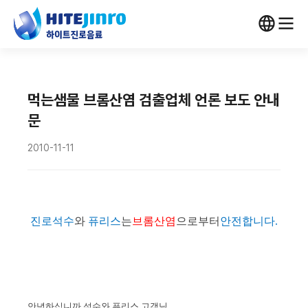
먹는샘물 브롬산염 검출업체 언론 보도 안내
문
2010-11-11
진로석수
와
퓨리스
는
브롬산염
으로부터
안전합니다
.
안녕하십니까 석수와
퓨리스
고객님